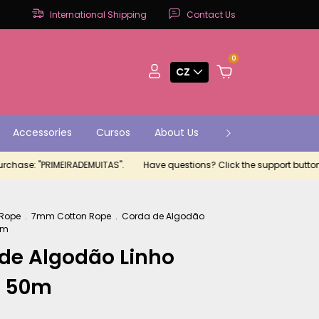
International Shipping
Contact Us
0
CZ
Accessories
Cursos
About Us
Contact
Parce
se: "PRIMEIRADEMUITAS".
Have questions? Click the support button.
 Rope
.
7mm Cotton Rope
.
Corda de Algodão
0m
de Algodão Linho
 50m