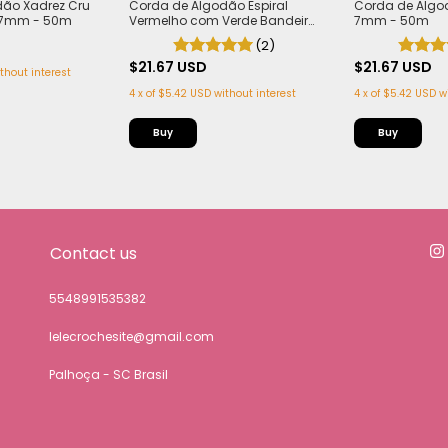
dão Xadrez Cru
Corda de Algodão Espiral
Corda de Algo
 7mm - 50m
Vermelho com Verde Bandeira
7mm - 50m
7mm - 50m
(2)
$21.67 USD
$21.67 USD
thout interest
4
x
of
$5.42 USD
without interest
4
x
of
$5.42 USD
w
Contact us
5548991535382
lelecrochesite@gmail.com
Palhoça - SC Brasil