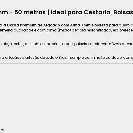
- 50 metros | Ideal para Cestaria, Bolsas
a, a
Corda Premium de Algodão com Alma 7mm
é perfeita para quem b
meira qualidade e com alma (miolo) de fibra resignificada, ela oferec
ts, tapetes, cestinhos, chapéus, alças, pulseiras, colares, móveis artesa
ra artesãos e artesãs de todo o Brasil, sempre com muito cuidado, com
al