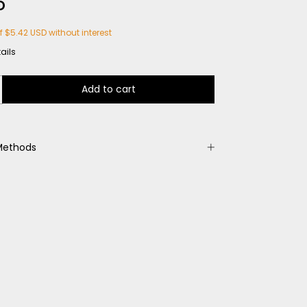
D
of
$5.42 USD
without interest
ails
Methods