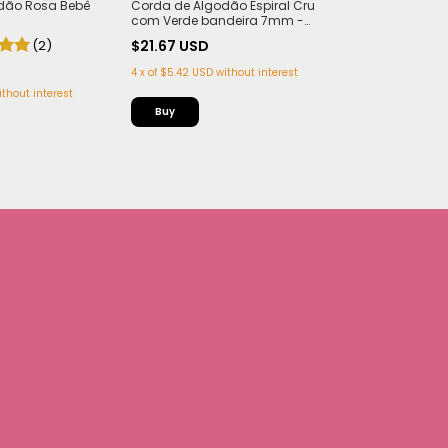
dão Rosa Bebê
Corda de Algodão Espiral Cru
Corda de Algo
com Verde bandeira 7mm -
7mm - 50m
50m
(2)
$21.67 USD
$21.67 USD
4
x
of
$5.42 USD
without interest
ithout interest
4
x
of
$5.42 USD
w