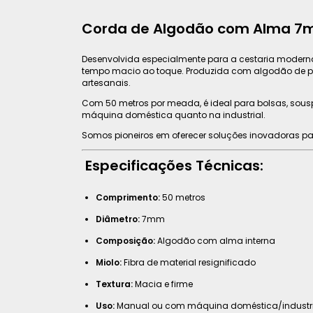
Corda de Algodão com Alma 7mm 
Desenvolvida especialmente para a cestaria modern
tempo macio ao toque. Produzida com algodão de pri
artesanais.
Com 50 metros por meada, é ideal para bolsas, souspla
máquina doméstica quanto na industrial.
Somos pioneiros em oferecer soluções inovadoras pa
Especificações Técnicas:
Comprimento:
50 metros
Diâmetro:
7mm
Composição:
Algodão com alma interna
Miolo:
Fibra de material resignificado
Textura:
Macia e firme
Uso:
Manual ou com máquina doméstica/industri