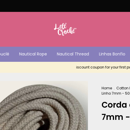
ouclé
Nautical Rope
Nautical Thread
Linhas Bonfio
iscount coupon for your first purcha
Home
.
Cotton
Linho 7mm - 5
Corda 
7mm -