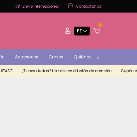
Envío Internacional
Contáctanos
0
PE
fio
Accesorios
Cursos
Quiénes Somos
Contact
AS"".
¿Tienes dudas? Haz clic en el botón de atención.
Cupón de d