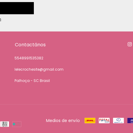
n
Contactános
5548991535382
lelecrochesite@gmail.com
Palhoça - SC Brasil
Medios de envío