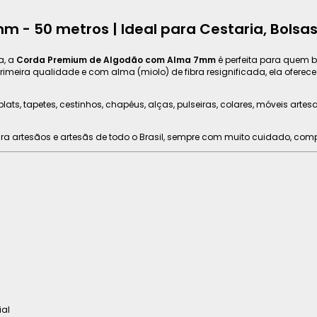
- 50 metros | Ideal para Cestaria, Bolsas
a, a
Corda Premium de Algodão com Alma 7mm
é perfeita para quem b
meira qualidade e com alma (miolo) de fibra resignificada, ela oferec
ts, tapetes, cestinhos, chapéus, alças, pulseiras, colares, móveis artesa
ra artesãos e artesãs de todo o Brasil, sempre com muito cuidado, com
al