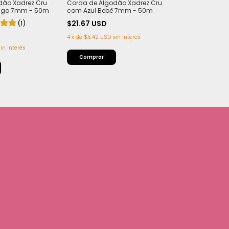
dão Xadrez Cru
Corda de Algodão Xadrez Cru
Corda de Algo
sgo 7mm - 50m
com Azul Bebê 7mm - 50m
com vermelho
(1)
$21.67 USD
$21.67 USD
4
x
de
$5.42 USD
sin interés
4
x
de
$5.42 USD
in interés