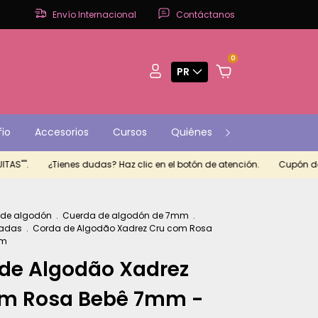
Envío Internacional
Contáctanos
0
PR
fio
Accesorios
Cursos
Quiénes Somos
Contact
.
¿Tienes dudas? Haz clic en el botón de atención.
Cupón de descu
 de algodón
.
Cuerda de algodón de 7mm
.
zadas
.
Corda de Algodão Xadrez Cru com Rosa
0m
de Algodão Xadrez
om Rosa Bebê 7mm -