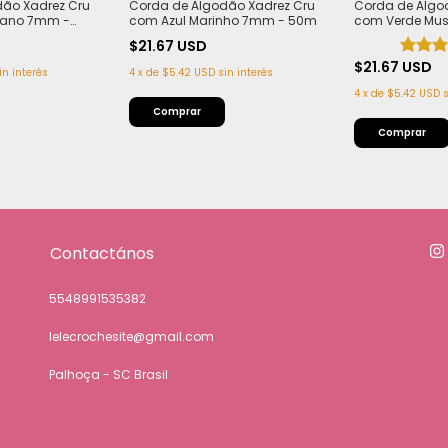
dão Xadrez Cru
Corda de Algodão Xadrez Cru
Corda de Algo
eano 7mm -
com Azul Marinho 7mm - 50m
com Verde Mu
$21.67 USD
$21.67 USD
in interés
4
x
de
$5.42 USD
sin interés
4
x
de
$5.42 USD
s
Contactános
5548991535382
lelecrochesite@gmail.com
Palhoça - SC Brasil