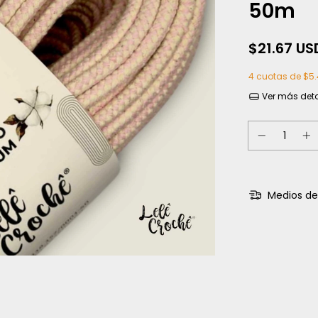
50m
$21.67 US
4
cuotas de
$5.
Ver más deta
Medios de