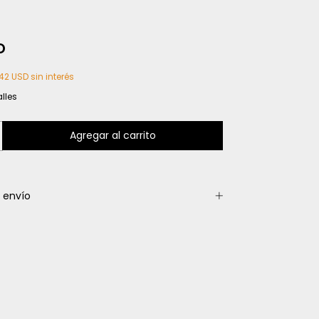
D
42 USD
sin interés
lles
 envío