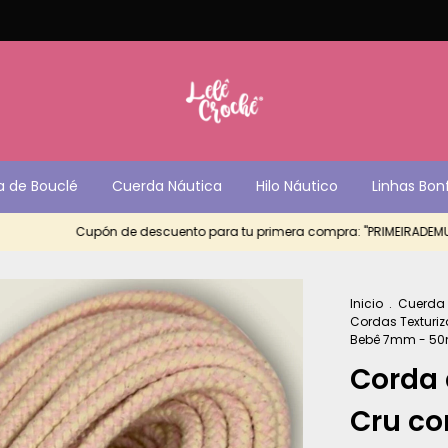
a de Bouclé
Cuerda Náutica
Hilo Náutico
Linhas Bon
Cupón de descuento para tu primera compra: "PRIMEIRADEMUITAS""
Inicio
.
Cuerda
Cordas Texturi
Bebê 7mm - 5
Corda 
Cru c