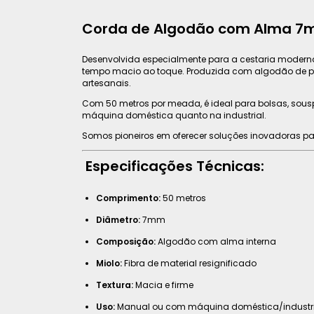
Corda de Algodão com Alma 7mm 
Desenvolvida especialmente para a cestaria modern
tempo macio ao toque. Produzida com algodão de pri
artesanais.
Com 50 metros por meada, é ideal para bolsas, souspla
máquina doméstica quanto na industrial.
Somos pioneiros em oferecer soluções inovadoras pa
Especificações Técnicas:
Comprimento:
50 metros
Diâmetro:
7mm
Composição:
Algodão com alma interna
Miolo:
Fibra de material resignificado
Textura:
Macia e firme
Uso:
Manual ou com máquina doméstica/industri