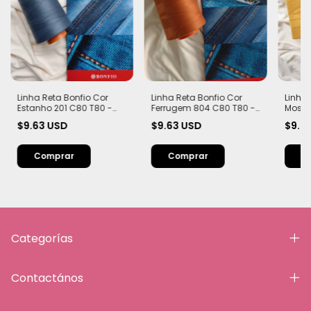
Linha Reta Bonfio Cor
Linha Reta Bonfio Cor
Linha 
Estanho 201 C80 T80 -
Ferrugem 804 C80 T80 -
Mosta
100% Poliéster Tex 40 |
100% Poliéster Tex 40 |
100% P
$9.63 USD
$9.63 USD
$9.6
Carretel com 5000m
Carretel com 5000m
Carre
Categorías
Contactános