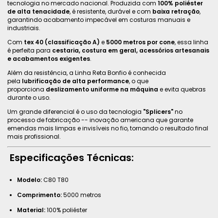
tecnologia no mercado nacional. Produzida com
100% poliéster
de alta tenacidade
, é resistente, durável e com
baixa retração
,
garantindo acabamento impecável em costuras manuais e
industriais.
Com
tex 40 (classificação A)
e
5000 metros por cone
, essa linha
é perfeita para
cestaria, costura em geral, acessórios artesanais
e acabamentos exigentes
.
Além da resistência, a Linha Reta Bonfio é conhecida
pela
lubrificação de alta performance
, o que
proporciona
deslizamento uniforme na máquina
e evita quebras
durante o uso.
Um grande diferencial é o uso da tecnologia
"Splicers"
no
processo de fabricação -- inovação americana que garante
emendas mais limpas e invisíveis no fio, tornando o resultado final
mais profissional.
Especificações Técnicas:
Modelo:
C80 T80
Comprimento:
5000 metros
Material:
100% poliéster