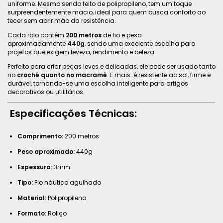
uniforme. Mesmo sendo feito de polipropileno, tem um toque
surpreendentemente macio, ideal para quem busca conforto ao
tecer sem abrir mão da resistência.
Cada rolo contém
200 metros
de fio e pesa
aproximadamente
440g
, sendo uma excelente escolha para
projetos que exigem leveza, rendimento e beleza.
Perfeito para criar peças leves e delicadas, ele pode ser usado tanto
no
crochê quanto no macramê
. E mais: é resistente ao sol, firme e
durável, tornando-se uma escolha inteligente para artigos
decorativos ou utilitários.
Especificações Técnicas:
Comprimento:
200 metros
Peso aproximado:
440g
Espessura:
3mm
Tipo:
Fio náutico agulhado
Material:
Polipropileno
Formato:
Roliço