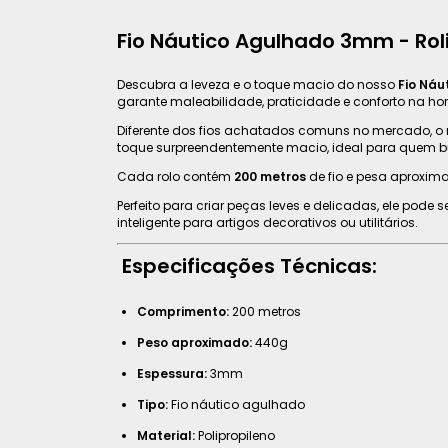
Fio Náutico Agulhado 3mm - Rol
Descubra a leveza e o toque macio do nosso
Fio Ná
garante maleabilidade, praticidade e conforto na hor
Diferente dos fios achatados comuns no mercado, o 
toque surpreendentemente macio, ideal para quem bu
Cada rolo contém
200 metros
de fio e pesa aproxi
Perfeito para criar peças leves e delicadas, ele pode 
inteligente para artigos decorativos ou utilitários.
Especificações Técnicas:
Comprimento:
200 metros
Peso aproximado:
440g
Espessura:
3mm
Tipo:
Fio náutico agulhado
Material:
Polipropileno