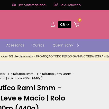
Envio Internacional
Fale Conosco
0
CR
Acessórios
Cursos
Quem Somos
Contato
P
 5% de desconto - PROMOÇÃO TODO PEDIDO GANHA CORDA EXTRA - Está c
tico
.
Fio Náutico 3mm
.
Fio Náutico Rami 3mm -
Macio | Rolo com 200m (440g)
utico Rami 3mm -
 Leve e Macio | Rolo
00m (440g)