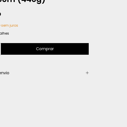
D
D
sem juros
alhes
envio