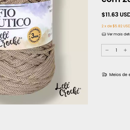
$11.63 US
2
x de
$5.82 US
Ver mais det
Meios de 