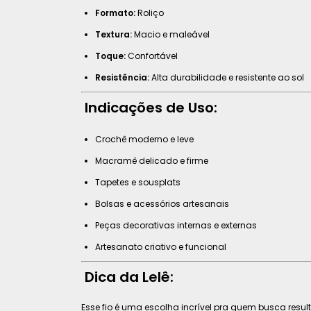
Formato:
Roliço
Textura:
Macio e maleável
Toque:
Confortável
Resistência:
Alta durabilidade e resistente ao sol
Indicações de Uso:
Crochê moderno e leve
Macramê delicado e firme
Tapetes e sousplats
Bolsas e acessórios artesanais
Peças decorativas internas e externas
Artesanato criativo e funcional
Dica da Lelê:
Esse fio é uma escolha incrível pra quem busca resul