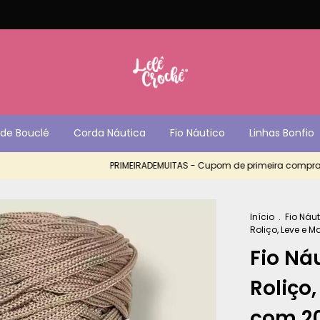
de Bouclé
Corda Náutica
Fio Náutico
Linhas Bonfio
PRIMEIRADEMUITAS - Cupom de primeira compra com
Início
.
Fio Náu
Roliço, Leve e 
Fio Ná
Roliço,
com 2