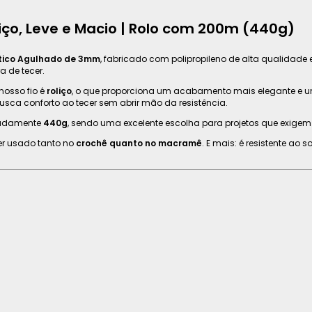
iço, Leve e Macio | Rolo com 200m (440g)
utico Agulhado de 3mm
, fabricado com polipropileno de alta qualidad
a de tecer.
nosso fio é
roliço
, o que proporciona um acabamento mais elegante e un
sca conforto ao tecer sem abrir mão da resistência.
madamente
440g
, sendo uma excelente escolha para projetos que exigem 
ser usado tanto no
crochê quanto no macramê
. E mais: é resistente ao 