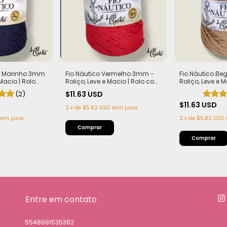
ul Marinho 3mm
Fio Náutico Vermelho 3mm -
Fio Náutico B
 Macio | Rolo
Roliço, Leve e Macio | Rolo com
Roliço, Leve e 
0g)
200m (440g)
200m (440g)
(2)
$11.63 USD
$11.63 USD
2
x
de
$5.82 USD
sem juros
sem juros
2
x
de
$5.82 USD
Entre em contato
5548991535382