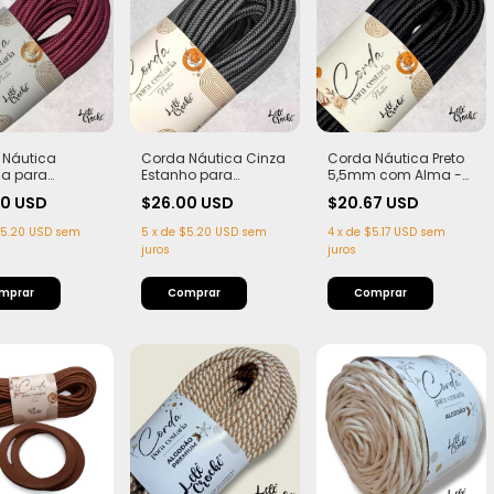
 Náutica
Corda Náutica Cinza
Corda Náutica Preto
la para
Estanho para
5,5mm com Alma -
ria 7mm com
Cestaria 7mm com
Flex, macia e Leve | 50
00 USD
$26.00 USD
$20.67 USD
 Firme, Leve e
Alma - Firme, Leve e
metros
urada | 50
Estruturada | 50
5.20 USD
sem
5
x
de
$5.20 USD
sem
4
x
de
$5.17 USD
sem
s
metros
juros
juros