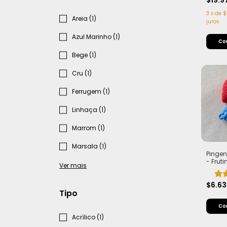
$19.9
Efeito
3
x
de
$
Areia (1)
juros
Azul Marinho (1)
Bege (1)
Cru (1)
Ferrugem (1)
Linhaça (1)
Marrom (1)
Marsala (1)
Pinge
- Frut
Ver mais
(Bana
Frutas 
$6.6
Tipo
Acrílico (1)