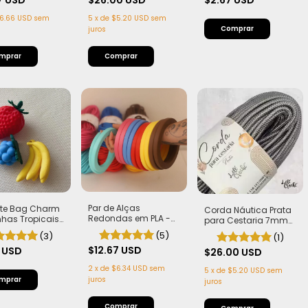
7 USD
$26.00 USD
$2.67 USD
 Sofisticado
6.66 USD
sem
5
x
de
$5.20 USD
sem
juros
Par de Alças
nte Bag Charm
Corda Náutica Prata
Redondas em PLA -
inhas Tropicais
para Cestaria 7mm
15 cm | Artesanal,
na, Morango e
com Alma - Firme,
(5)
(3)
(1)
Leve e Sustentável
Silvestres)
Leve e Estruturada |
$12.67 USD
3 USD
50 metros
$26.00 USD
2
x
de
$6.34 USD
sem
5
x
de
$5.20 USD
sem
juros
juros
Comprar