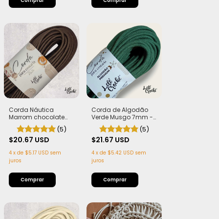
Comprar
Corda Náutica
Corda de Algodão
Marrom chocolate
Verde Musgo 7mm -
5,5mm com Alma -
50m
(5)
(5)
Flex, macia e Leve | 50
metros
$20.67 USD
$21.67 USD
4
x
de
$5.17 USD
sem
4
x
de
$5.42 USD
sem
juros
juros