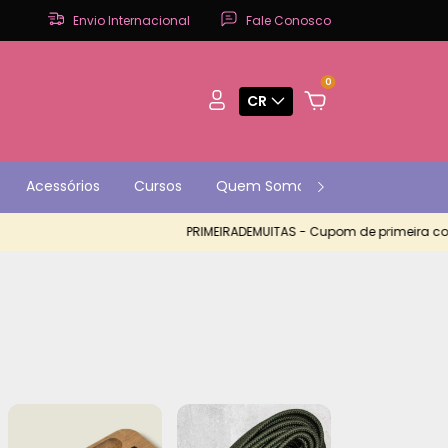
Envio Internacional
Fale Conosco
0
CR
Acessórios
Cursos
Quem Somos
Contato
P
PRIMEIRADEMUITAS - Cupom de primeira compra com