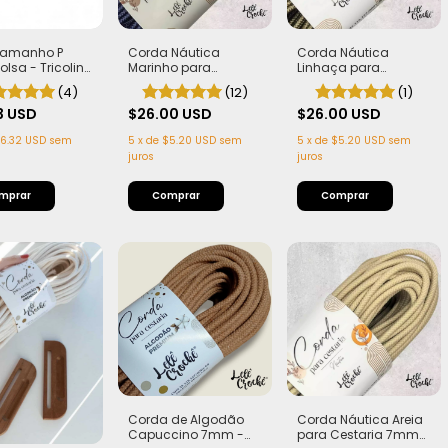
 Tamanho P
Corda Náutica
Corda Náutica
olsa - Tricoline
Marinho para
Linhaça para
com Entretela
Cestaria 7mm com
Cestaria 7mm com
(4)
(12)
(1)
ndo
Alma - Firme, Leve e
Alma - Firme, Leve e
3 USD
Estruturada | 50
$26.00 USD
Estruturada | 50
$26.00 USD
metros
metros
6.32 USD
sem
5
x
de
$5.20 USD
sem
5
x
de
$5.20 USD
sem
juros
juros
mprar
Corda de Algodão
Corda Náutica Areia
Capuccino 7mm -
para Cestaria 7mm