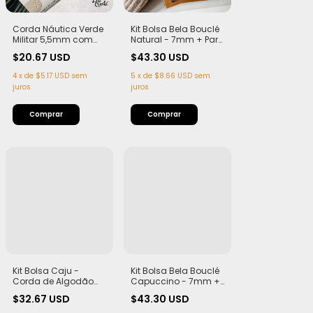
Corda Náutica Verde
Kit Bolsa Bela Bouclé
Militar 5,5mm com
Natural - 7mm + Par
Alma - Flex, macia e
Alça Teca com Imã
$20.67 USD
$43.30 USD
Leve | 50 metros
4
x
de
$5.17 USD
sem
5
x
de
$8.66 USD
sem
juros
juros
Kit Bolsa Caju -
Kit Bolsa Bela Bouclé
Corda de Algodão
Capuccino - 7mm +
5,5mm + Alça
Par Alça Teca com
$32.67 USD
$43.30 USD
Castanha de Caju
Imã
(PLA)