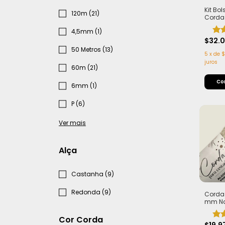
Kit Bol
120m (21)
Corda
7mm +
4,5mm (1)
com I
$32.
50 Metros (13)
5
x
de
$
juros
60m (21)
6mm (1)
P (6)
Ver mais
Alça
Castanha (9)
Redonda (9)
Corda 
mm Nat
Metros 
Crochê 
Cor Corda
Estrut