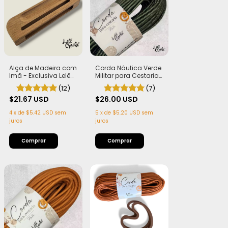
Alça de Madeira com
Corda Náutica Verde
Imã - Exclusiva Lelê
Militar para Cestaria
Crochê
7mm com Alma -
(12)
(7)
Firme, Leve e
$21.67 USD
Estruturada | 50
$26.00 USD
metros
4
x
de
$5.42 USD
sem
5
x
de
$5.20 USD
sem
juros
juros
Comprar