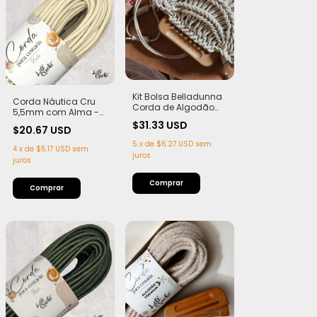
Kit Bolsa Belladunna
Corda Náutica Cru
Corda de Algodão
5,5mm com Alma -
4,5mm + par de Alça
Flex, macia e Leve | 50
$31.33 USD
Teca com imã
$20.67 USD
metros
5
x
de
$6.27 USD
sem
4
x
de
$5.17 USD
sem
juros
juros
Comprar