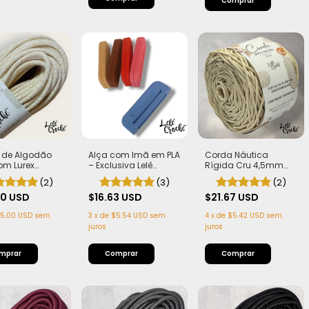
Corda Náutica
 de Algodão
Alça com Imã em PLA
Rígida Cru 4,5mm
om Lurex
– Exclusiva Lelê
com Alma
o" - Edição
Crochê
(2)
(2)
(3)
da | 100%
$21.67 USD
ão
00 USD
$16.63 USD
4
x
de
$5.42 USD
sem
5.00 USD
sem
3
x
de
$5.54 USD
sem
juros
juros
Comprar
Comprar