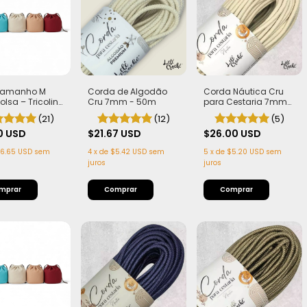
 Tamanho M
Corda de Algodão
Corda Náutica Cru
olsa – Tricoline
Cru 7mm - 50m
para Cestaria 7mm
com Entretela
com Alma - Firme,
(21)
(12)
(5)
ndo
Leve e Estruturada |
0 USD
$21.67 USD
50 metros
$26.00 USD
6.65 USD
sem
4
x
de
$5.42 USD
sem
5
x
de
$5.20 USD
sem
juros
juros
mprar