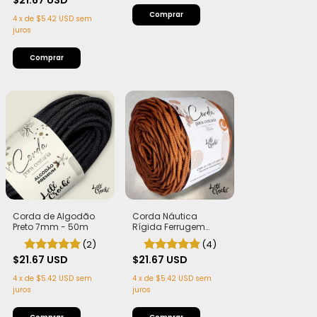
$21.67 USD
Comprar
4
x
de
$5.42 USD
sem
juros
Corda Náutica
Corda de Algodão
Rígida Ferrugem
Preto 7mm - 50m
4,5mm com Alma
(4)
(2)
$21.67 USD
$21.67 USD
4
x
de
$5.42 USD
sem
4
x
de
$5.42 USD
sem
juros
juros