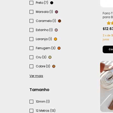
Preto (7)
Marsala (1)
Forro
para B
Caramelo (1)
Duplo 
no fu
$12.6
Estanho (1)
2
x
de
$
Laranja (1)
juros
Ferrugem (3)
Co
Cru (3)
Cobre (3)
Ver mais
Tamanho
10mm (1)
12 Metros (13)