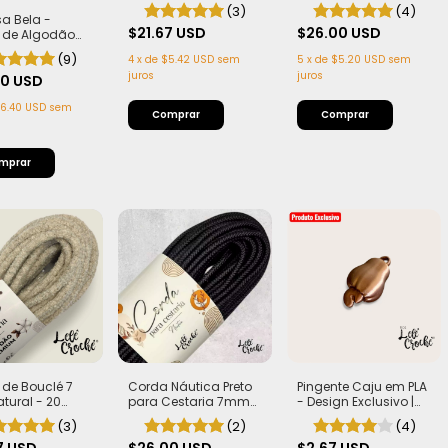
50m
com Alma - Firme,
(3)
(4)
Leve e Estruturada |
sa Bela -
$21.67 USD
50 metros
$26.00 USD
 de Algodão
 Alça Teca
(9)
4
x
de
$5.42 USD
sem
5
x
de
$5.20 USD
sem
mã
juros
juros
00 USD
6.40 USD
sem
de Bouclé 7
Corda Náutica Preto
Pingente Caju em PLA
ural - 20
para Cestaria 7mm
- Design Exclusivo |
| Exclusiva Lelê
com Alma - Firme,
Artesanal e Autêntico
(3)
(2)
(4)
| Leve,
Leve e Estruturada |
urada e com
50 metros