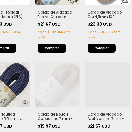
sa Tropical
Corda de Algodão
Corda de Algodão
edonda (PLA)
Espiral Cru com
Cru 4,5mm 100
arrom Corda
Capuccino 7mm -
metros
33 USD
$21.67 USD
$23.30 USD
ca 5,5mm
50m
7.47 USD
sem
4
x
de
$5.42 USD
sem
4
x
de
$5.83 USD
sem
juros
juros
 Náutica
Corda de Bouclé
Corda de Algodão
ho 5,5mm com
Capuccino 7 mm -
Azul Marinho 7mm -
 Flex, macia e
20 Metros | Exclusiva
50m
67 USD
$19.97 USD
$21.67 USD
 50 metros
Lelê Crochê | Leve,
Estruturada e com