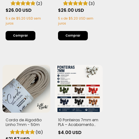
com Alma - Firme,
para Cestaria 7mm
(2)
(3)
Leve e Estruturada |
com Alma - Firme,
50 metros
$26.00 USD
Leve e Estruturada |
$26.00 USD
50 metros
5
x
de
$5.20 USD
sem
5
x
de
$5.20 USD
sem
juros
juros
Corda de Algodão
10 Ponteiras 7mm em
Linho 7mm - 50m
PLA – Acabamento
Perfeito para Suas
(10)
$4.00 USD
Criações