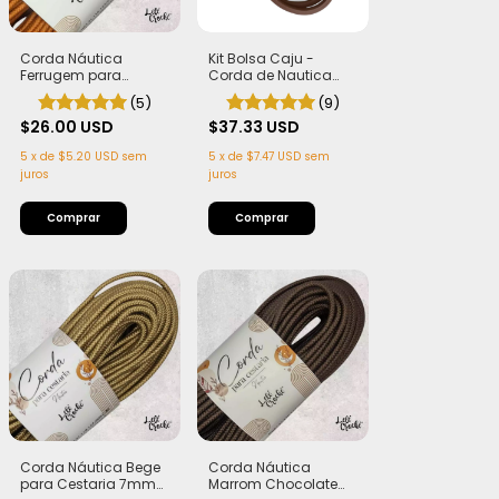
Corda Náutica
Kit Bolsa Caju -
Ferrugem para
Corda de Nautica
Cestaria 7mm com
5,5mm + Alça
(5)
(9)
Alma - Firme, Leve e
Castanha de Caju
Estruturada | 50
$26.00 USD
Marrom (PLA)
$37.33 USD
metros
5
x
de
$5.20 USD
sem
5
x
de
$7.47 USD
sem
juros
juros
Comprar
Corda Náutica Bege
Corda Náutica
para Cestaria 7mm
Marrom Chocolate