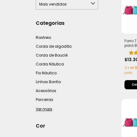
Categorias
Rastreio
Forro
para B
Corda de algodão
Duplo 
no fu
Corda de Bouclé
$13.3
Corda Náutica
2
x
de
$
Fio Náutico
juros
Linhas Bonfio
Co
Acessórios
Parceiras
Ver mais
Cor