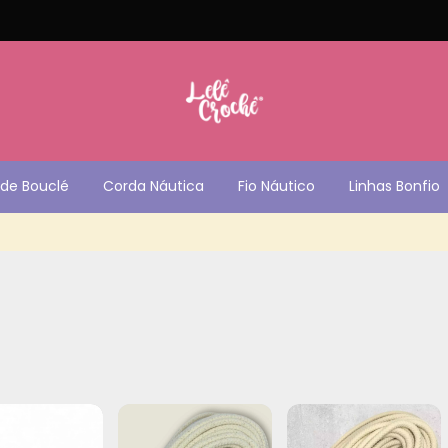
de Bouclé
Corda Náutica
Fio Náutico
Linhas Bonfio