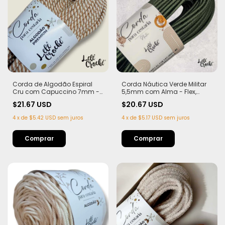
Corda de Algodão Espiral
Corda Náutica Verde Militar
Cru com Capuccino 7mm -
5,5mm com Alma - Flex,
50m
macia e Leve | 50 metros
$21.67 USD
$20.67 USD
4
x
de
$5.42 USD
sem juros
4
x
de
$5.17 USD
sem juros