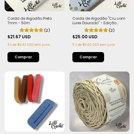
Corda de Algodão Preto
Corda de Algodão "Cru com
7mm - 50m
Lurex Dourado" - Edição
Limitada | 100% Algodão
(2)
(2)
$21.67 USD
$25.00 USD
4
x
de
$5.42 USD
sem juros
5
x
de
$5.00 USD
sem juros