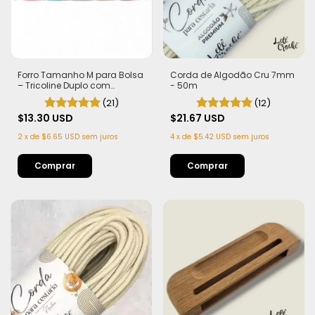
Forro Tamanho M para Bolsa
Corda de Algodão Cru 7mm
– Tricoline Duplo com
- 50m
Entretela no fundo
(21)
(12)
$13.30 USD
$21.67 USD
2
x
de
$6.65 USD
sem juros
4
x
de
$5.42 USD
sem juros
Comprar