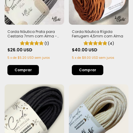
Corda Náutica Rígida
Corda Náutica Prata para
Ferrugem 4,5mm com Alma
Cestaria 7mm com Alma -
Firme, Leve e Estruturada | 50
(4)
(1)
metros
$40.00 USD
$26.00 USD
5
x
de
$8.00 USD
sem juros
5
x
de
$5.20 USD
sem juros
Comprar