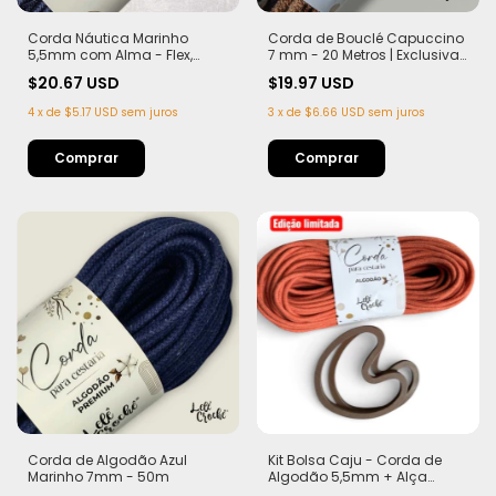
Corda Náutica Marinho
Corda de Bouclé Capuccino
5,5mm com Alma - Flex,
7 mm - 20 Metros | Exclusiva
macia e Leve | 50 metros
Lelê Crochê | Leve,
$20.67 USD
$19.97 USD
Estruturada e com Efeito
Sofisticado
4
x
de
$5.17 USD
sem juros
3
x
de
$6.66 USD
sem juros
Corda de Algodão Azul
Kit Bolsa Caju - Corda de
Marinho 7mm - 50m
Algodão 5,5mm + Alça
Castanha de Caju (PLA)