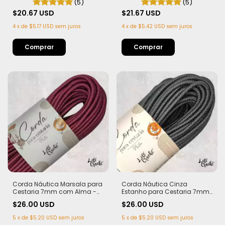
(5)
(5)
metros
$20.67 USD
$21.67 USD
4
x
de
$5.17 USD
sem juros
4
x
de
$5.42 USD
sem juros
Corda Náutica Marsala para
Corda Náutica Cinza
Cestaria 7mm com Alma -
Estanho para Cestaria 7mm
Firme, Leve e Estruturada | 50
com Alma - Firme, Leve e
$26.00 USD
$26.00 USD
metros
Estruturada | 50 metros
5
x
de
$5.20 USD
sem juros
5
x
de
$5.20 USD
sem juros