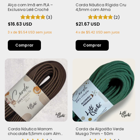
Corda Náutica Rígida Cru
Alça com Imã em PLA –
4,5mm com Alma
Exclusiva Lelê Crochê
(2)
(3)
$21.67 USD
$16.63 USD
4
x
de
$5.42 USD
sem juros
3
x
de
$5.54 USD
sem juros
Comprar
Comprar
Corda Náutica Marrom
Corda de Algodão Verde
chocolate 5,5mm com Alma
Musgo 7mm - 50m
- Flex, macia e Leve | 50