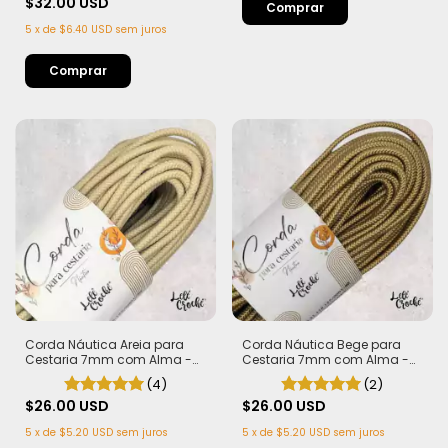
$32.00 USD
5
x
de
$6.40 USD
sem juros
Corda Náutica Areia para
Corda Náutica Bege para
Cestaria 7mm com Alma -
Cestaria 7mm com Alma -
Firme, Leve e Estruturada | 50
Firme, Leve e Estruturada | 50
(4)
(2)
metros
metros
$26.00 USD
$26.00 USD
5
x
de
$5.20 USD
sem juros
5
x
de
$5.20 USD
sem juros