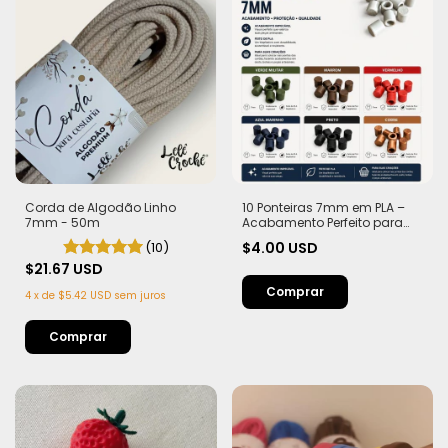
Corda de Algodão Linho
10 Ponteiras 7mm em PLA –
7mm - 50m
Acabamento Perfeito para
Suas Criações
(10)
$4.00 USD
$21.67 USD
Comprar
4
x
de
$5.42 USD
sem juros