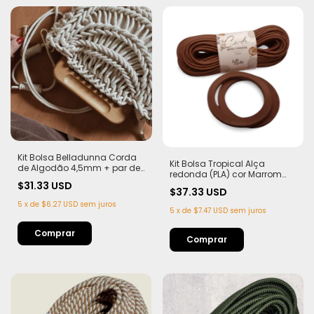
Kit Bolsa Belladunna Corda
Kit Bolsa Tropical Alça
de Algodão 4,5mm + par de
redonda (PLA) cor Marrom
Alça Teca com imã
Corda Náutica 5,5mm
$31.33 USD
$37.33 USD
5
x
de
$6.27 USD
sem juros
5
x
de
$7.47 USD
sem juros
Comprar