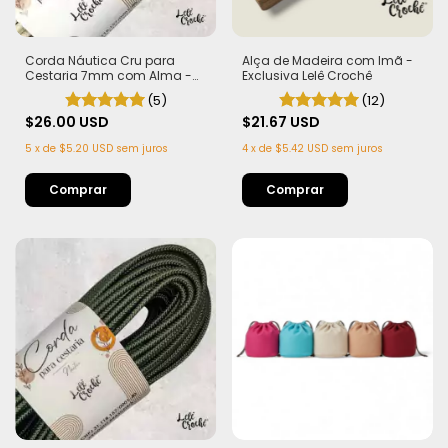
Corda Náutica Cru para
Alça de Madeira com Imã -
Cestaria 7mm com Alma -
Exclusiva Lelê Crochê
Firme, Leve e Estruturada | 50
(5)
(12)
metros
$26.00 USD
$21.67 USD
5
x
de
$5.20 USD
sem juros
4
x
de
$5.42 USD
sem juros
Comprar