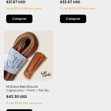
$21.67 USD
$32.67 USD
4
x
de
$5.42 USD
sem juros
5
x
de
$6.53 USD
sem juros
Comprar
Kit Bolsa Bela Bouclé
Capuccino - 7mm + Par Alça
Teca com Imã
$43.30 USD
5
x
de
$8.66 USD
sem juros