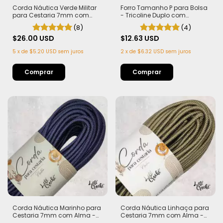
Corda Náutica Verde Militar
Forro Tamanho P para Bolsa
para Cestaria 7mm com
- Tricoline Duplo com
Alma - Firme, Leve e
Entretela no fundo
(8)
(4)
Estruturada | 50 metros
$26.00 USD
$12.63 USD
5
x
de
$5.20 USD
sem juros
2
x
de
$6.32 USD
sem juros
Comprar
Corda Náutica Marinho para
Corda Náutica Linhaça para
Cestaria 7mm com Alma -
Cestaria 7mm com Alma -
Firme, Leve e Estruturada | 50
Firme, Leve e Estruturada | 50