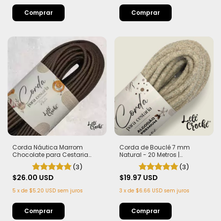
Corda Náutica Marrom
Corda de Bouclé 7 mm
Chocolate para Cestaria
Natural - 20 Metros |
7mm com Alma - Firme, Leve
Exclusiva Lelê Crochê | Leve,
(3)
(3)
e Estruturada | 50 metros
Estruturada e com Efeito
$26.00 USD
Sofisticado
$19.97 USD
5
x
de
$5.20 USD
sem juros
3
x
de
$6.66 USD
sem juros