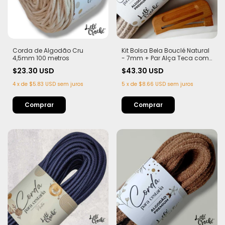
Corda de Algodão Cru
Kit Bolsa Bela Bouclé Natural
4,5mm 100 metros
- 7mm + Par Alça Teca com
Imã
$23.30 USD
$43.30 USD
4
x
de
$5.83 USD
sem juros
5
x
de
$8.66 USD
sem juros