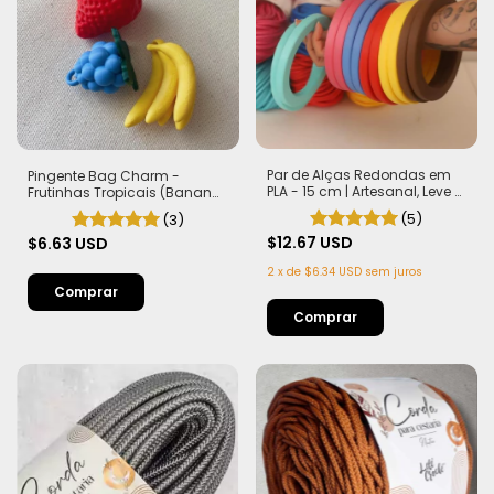
Par de Alças Redondas em
Pingente Bag Charm -
PLA - 15 cm | Artesanal, Leve e
Frutinhas Tropicais (Banana,
Sustentável
Morango e Frutas Silvestres)
(5)
(3)
$12.67 USD
$6.63 USD
2
x
de
$6.34 USD
sem juros
Comprar