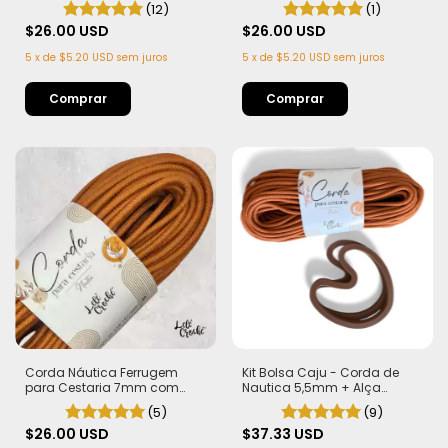
(12)
(1)
metros
metros
$26.00 USD
$26.00 USD
5
x
de
$5.20 USD
sem juros
5
x
de
$5.20 USD
sem juros
Corda Náutica Ferrugem
Kit Bolsa Caju - Corda de
para Cestaria 7mm com
Nautica 5,5mm + Alça
Alma - Firme, Leve e
Castanha de Caju Marrom
(5)
(9)
Estruturada | 50 metros
(PLA)
$26.00 USD
$37.33 USD