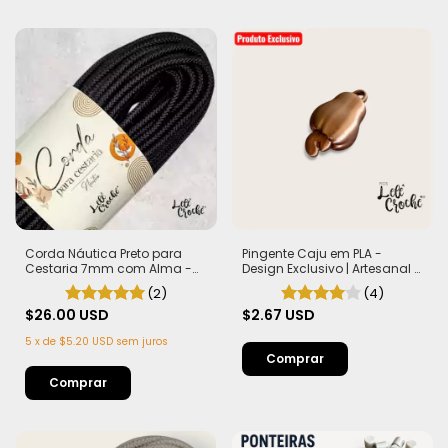
Corda Náutica Preto para
Pingente Caju em PLA -
Cestaria 7mm com Alma -
Design Exclusivo | Artesanal e
Firme, Leve e Estruturada | 50
Autêntico
(2)
(4)
metros
$26.00 USD
$2.67 USD
5
x
de
$5.20 USD
sem juros