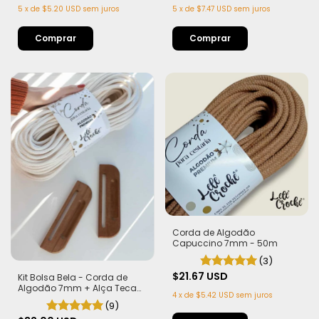
5
x
de
$5.20 USD
sem juros
5
x
de
$7.47 USD
sem juros
Comprar
Corda de Algodão
Capuccino 7mm - 50m
(3)
$21.67 USD
Kit Bolsa Bela - Corda de
Algodão 7mm + Alça Teca
4
x
de
$5.42 USD
sem juros
com Imã
(9)