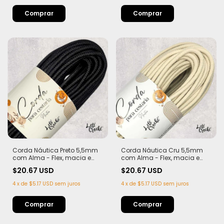
Corda Náutica Preto 5,5mm
Corda Náutica Cru 5,5mm
com Alma - Flex, macia e
com Alma - Flex, macia e
Leve | 50 metros
Leve | 50 metros
$20.67 USD
$20.67 USD
4
x
de
$5.17 USD
sem juros
4
x
de
$5.17 USD
sem juros