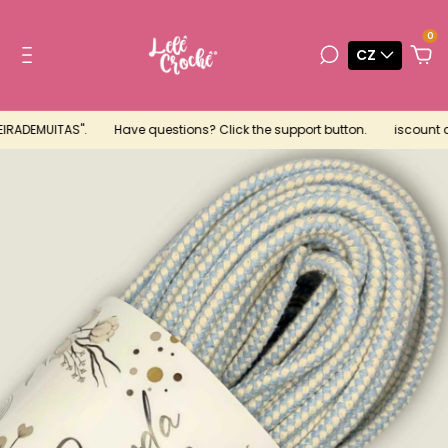
0
CZ
IRADEMUITAS".
Have questions? Click the support button.
iscount cou