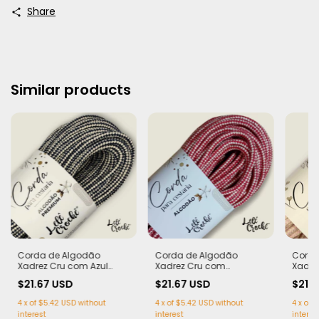
Share
Similar products
Corda de Algodão
Corda de Algodão
Corda
Xadrez Cru com Azul
Xadrez Cru com
Xadre
Marinho 7mm - 50m
vermelho 7mm - 50m
Bebê
$21.67 USD
$21.67 USD
$21.
4
x
of
$5.42 USD
without
4
x
of
$5.42 USD
without
4
x
of
$
interest
interest
interes