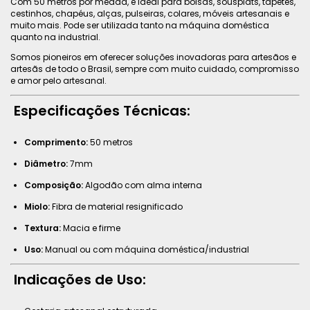
Com 50 metros por meada, é ideal para bolsas, sousplats, tapetes,
cestinhos, chapéus, alças, pulseiras, colares, móveis artesanais e
muito mais. Pode ser utilizada tanto na máquina doméstica
quanto na industrial.
Somos pioneiros em oferecer soluções inovadoras para artesãos e
artesãs de todo o Brasil, sempre com muito cuidado, compromisso
e amor pelo artesanal.
Especificações Técnicas:
Comprimento:
50 metros
Diâmetro:
7mm
Composição:
Algodão com alma interna
Miolo:
Fibra de material resignificado
Textura:
Macia e firme
Uso:
Manual ou com máquina doméstica/industrial
Indicações de Uso: