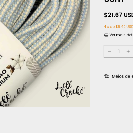
$21.67 US
4
x de
$5.42 US
Ver mais det
Meios de 