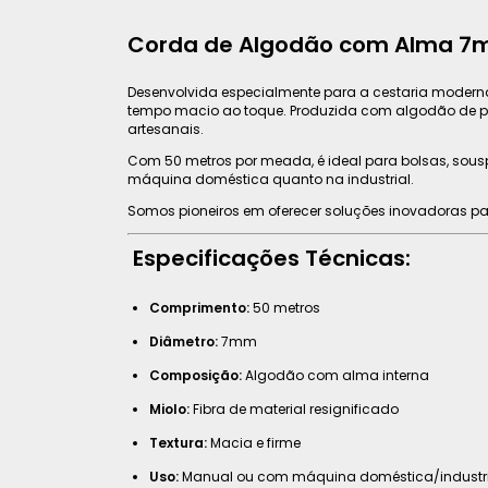
Corda de Algodão com Alma 7mm 
Desenvolvida especialmente para a cestaria modern
tempo macio ao toque. Produzida com algodão de pri
artesanais.
Com 50 metros por meada, é ideal para bolsas, souspla
máquina doméstica quanto na industrial.
Somos pioneiros em oferecer soluções inovadoras pa
Especificações Técnicas:
Comprimento:
50 metros
Diâmetro:
7mm
Composição:
Algodão com alma interna
Miolo:
Fibra de material resignificado
Textura:
Macia e firme
Uso:
Manual ou com máquina doméstica/industri