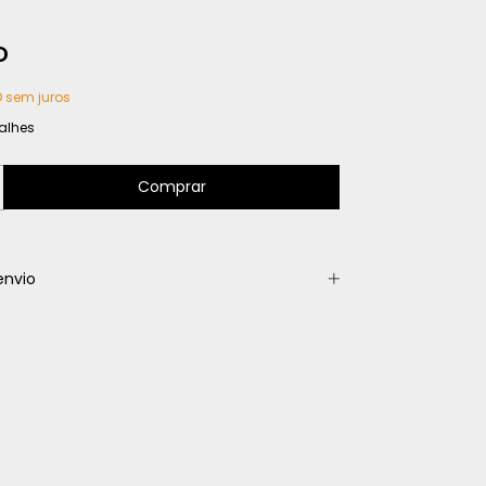
D
D
sem juros
alhes
envio