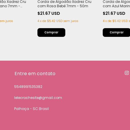
dão Xadrez Cru
Corda de Algodão Xadrez Cru
Corda de Algo
eano 7mm -
com Rosa Bebê 7mm - 50m
com Azul Mari
$21.67 USD
$21.67 USD
em juros
4
x
de
$5.42 USD
sem juros
4
x
de
$5.42 USD
Entre em contato
5548991535382
lelecrochesite@gmail.com
Palhoça - SC Brasil