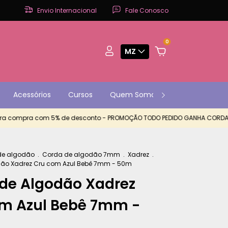
Envio Internacional
Fale Conosco
0
MZ
Acessórios
Cursos
Quem Somos
Contato
P
ompra com 5% de desconto - PROMOÇÃO TODO PEDIDO GANHA CORDA EXTR
de algodão
.
Corda de algodão 7mm
.
Xadrez
.
ão Xadrez Cru com Azul Bebê 7mm - 50m
de Algodão Xadrez
m Azul Bebê 7mm -