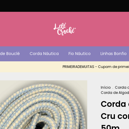
de Bouclé
Corda Náutica
Fio Náutico
Linhas Bonfio
PRIMEIRADEMUITAS - Cupom de primeira c
Início
.
Corda 
Corda de Algod
Corda 
Cru co
50m