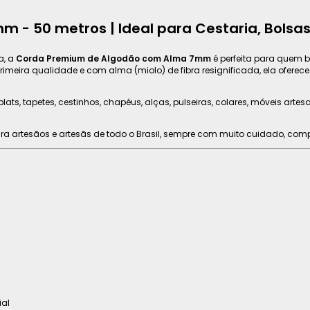
- 50 metros | Ideal para Cestaria, Bolsas
a, a
Corda Premium de Algodão com Alma 7mm
é perfeita para quem b
meira qualidade e com alma (miolo) de fibra resignificada, ela oferec
ts, tapetes, cestinhos, chapéus, alças, pulseiras, colares, móveis artesa
ra artesãos e artesãs de todo o Brasil, sempre com muito cuidado, com
al