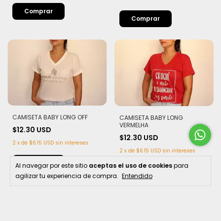
Comprar
Comprar
CAMISETA BABY LONG OFF
CAMISETA BABY LONG
VERMELHA
$12.30 USD
$12.30 USD
2
x
de
$6.15 USD
sin intereses
2
x
de
$6.15 USD
sin intereses
Comprar
Al navegar por este sitio
aceptas el uso de cookies
para
Comprar
agilizar tu experiencia de compra.
Entendido