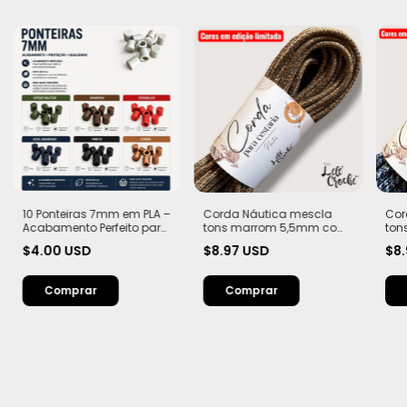
10 Ponteiras 7mm em PLA –
Corda Náutica mescla
Cor
Acabamento Perfeito para
tons marrom 5,5mm com
ton
Suas Criações
Alma – Flex, macia e Leve |
Alma
$4.00 USD
$8.97 USD
$8
20 metros
20 
Comprar