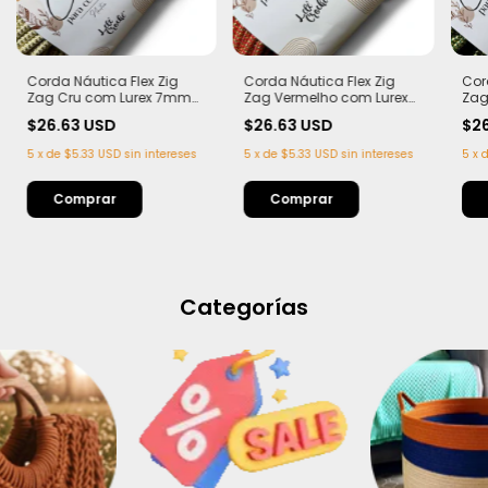
Corda Náutica Flex Zig
Corda Náutica Flex Zig
Cor
Zag Cru com Lurex 7mm
Zag Vermelho com Lurex
Zag
com Alma – | 50 metros
7mm com Alma – | 50
Lur
$26.63 USD
$26.63 USD
$2
metros
50 
5
x
de
$5.33 USD
sin intereses
5
x
de
$5.33 USD
sin intereses
5
x
Categorías