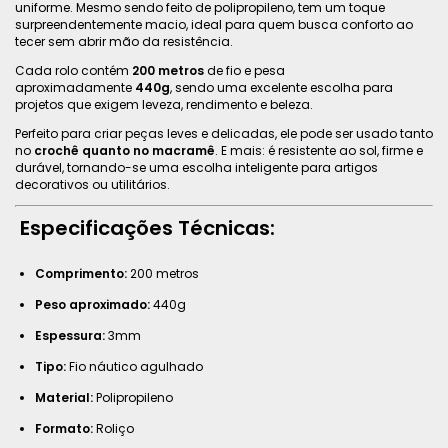
uniforme. Mesmo sendo feito de polipropileno, tem um toque
surpreendentemente macio, ideal para quem busca conforto ao
tecer sem abrir mão da resistência.
Cada rolo contém
200 metros
de fio e pesa
aproximadamente
440g
, sendo uma excelente escolha para
projetos que exigem leveza, rendimento e beleza.
Perfeito para criar peças leves e delicadas, ele pode ser usado tanto
no
crochê quanto no macramê
. E mais: é resistente ao sol, firme e
durável, tornando-se uma escolha inteligente para artigos
decorativos ou utilitários.
Especificações Técnicas:
Comprimento:
200 metros
Peso aproximado:
440g
Espessura:
3mm
Tipo:
Fio náutico agulhado
Material:
Polipropileno
Formato:
Roliço