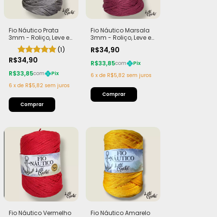
Fio Náutico Prata
Fio Náutico Marsala
3mm - Roliço, Leve e
3mm - Roliço, Leve e
Macio | Rolo com
Macio | Rolo com
(1)
R$34,90
200m (440g)
200m (440g)
R$34,90
R$33,85
com
Pix
R$33,85
com
Pix
6
x
de
R$5,82
sem juros
6
x
de
R$5,82
sem juros
Fio Náutico Vermelho
Fio Náutico Amarelo