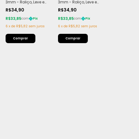
3mm - Roliço, Leve e
3mm - Roliço, Leve e
Macio | Rolo com
Macio | Rolo com
R$34,90
R$34,90
200m (440g)
200m (440g)
R$33,85
R$33,85
com
Pix
com
Pix
6
x
de
R$5,82
sem juros
6
x
de
R$5,82
sem juros