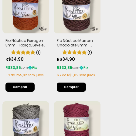
Fio Náutico Ferrugem
Fio Náutico Marrom
3mm - Roliço, Leve e
Chocolate 3mm -
Macio | Rolo com
Roliço, Leve e Macio |
(1)
(1)
200m (440g)
Rolo com 200m
R$34,90
(440g)
R$34,90
R$33,85
R$33,85
com
Pix
com
Pix
6
x
de
R$5,82
sem juros
6
x
de
R$5,82
sem juros