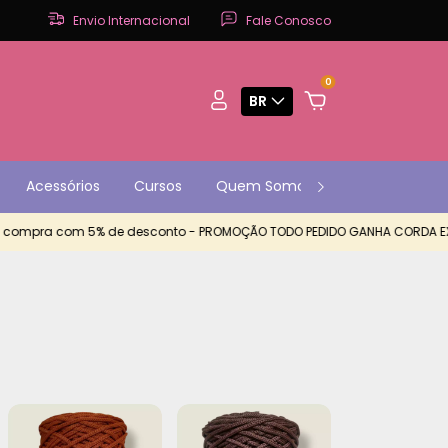
Envio Internacional
Fale Conosco
0
BR
Acessórios
Cursos
Quem Somos
Contato
P
ompra com 5% de desconto - PROMOÇÃO TODO PEDIDO GANHA CORDA EXTRA