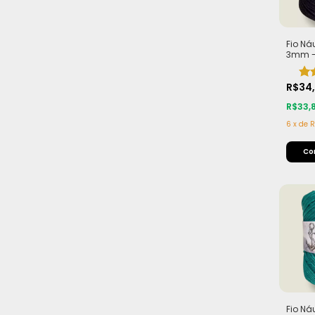
Fio Ná
3mm - 
Macio 
200m 
R$34
R$33,
6
x
de
R
Fio Ná