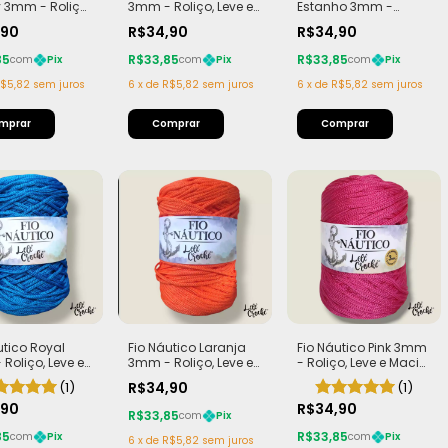
y 3mm - Roliço,
3mm - Roliço, Leve e
Estanho 3mm -
 Macio | Rolo
Macio | Rolo com
Roliço, Leve e Macio |
,90
R$34,90
R$34,90
00m (440g)
200m (440g)
Rolo com 200m
(440g)
85
R$33,85
R$33,85
com
Pix
com
Pix
com
Pix
$5,82
sem juros
6
x
de
R$5,82
sem juros
6
x
de
R$5,82
sem juros
utico Royal
Fio Náutico Laranja
Fio Náutico Pink 3mm
Roliço, Leve e
3mm - Roliço, Leve e
- Roliço, Leve e Macio
| Rolo com
Macio | Rolo com
| Rolo com 200m
(1)
R$34,90
(1)
(440g)
200m (440g)
(440g)
,90
R$34,90
R$33,85
com
Pix
85
R$33,85
com
Pix
com
Pix
6
x
de
R$5,82
sem juros