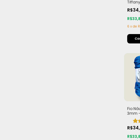
Tiffan
Leve e
R$34
com 2
R$33,
6
x
de
R
Fio Ná
3mm - 
Macio 
200m 
R$34
R$33,