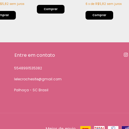
$5,82
sem juros
6
x
de
R$5,82
sem juros
Entre em contato
5548991535382
lelecrochesite@gmail.com
Palhoça - SC Brasil
Meios de envio