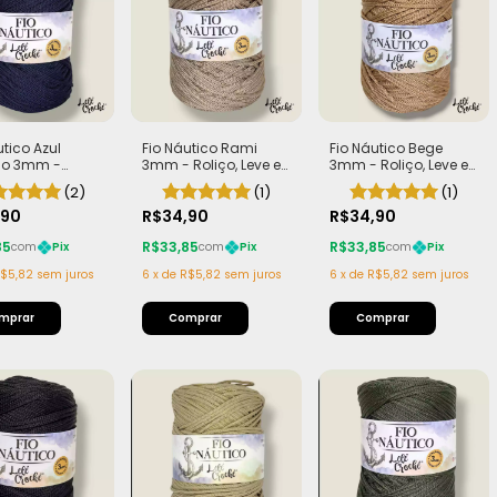
utico Azul
Fio Náutico Rami
Fio Náutico Bege
ho 3mm -
3mm - Roliço, Leve e
3mm - Roliço, Leve e
 Leve e Macio |
Macio | Rolo com
Macio | Rolo com
(2)
(1)
(1)
com 200m
200m (440g)
200m (440g)
)
,90
R$34,90
R$34,90
85
R$33,85
R$33,85
com
Pix
com
Pix
com
Pix
$5,82
sem juros
6
x
de
R$5,82
sem juros
6
x
de
R$5,82
sem juros