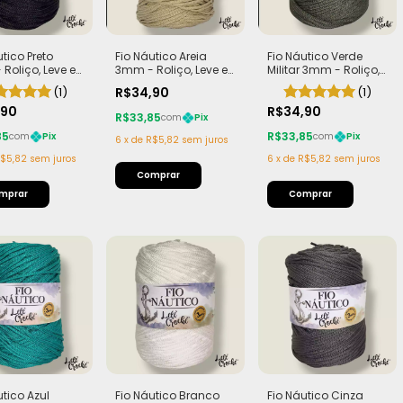
utico Preto
Fio Náutico Areia
Fio Náutico Verde
Roliço, Leve e
3mm - Roliço, Leve e
Militar 3mm - Roliço,
| Rolo com
Macio | Rolo com
Leve e Macio | Rolo
(1)
R$34,90
(1)
(440g)
200m (440g)
com 200m (440g)
,90
R$34,90
R$33,85
com
Pix
85
R$33,85
com
Pix
com
Pix
6
x
de
R$5,82
sem juros
$5,82
sem juros
6
x
de
R$5,82
sem juros
utico Azul
Fio Náutico Branco
Fio Náutico Cinza