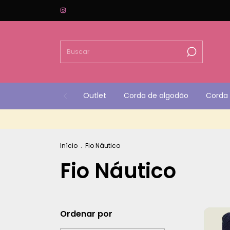
Outlet
Corda de algodão
Corda 
Início
.
Fio Náutico
Fio Náutico
Ordenar por