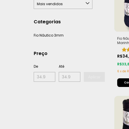
Categorias
Fio Náutico 3mm
Fio Ná
Marin
Roliço,
Rolo 
Preço
(440g
R$34
R$33,
De
Até
6
x
de
R
Aplicar