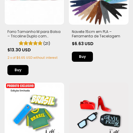
Forro Tamanho M para Bolsa
Navete 15cm em PLA –
– Tricoline Duplo com
Ferramenta de Tecelagem
Entretela no fundo
(21)
$6.63 USD
$13.30 USD
2
x
of
$6.65 USD
without interest
Buy