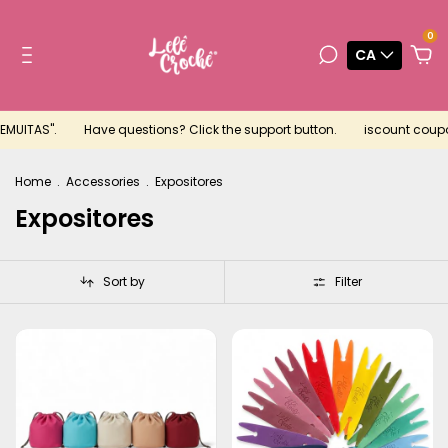
0
CA
MUITAS".
Have questions? Click the support button.
iscount coupon 
Home
.
Accessories
.
Expositores
Expositores
Sort by
Filter