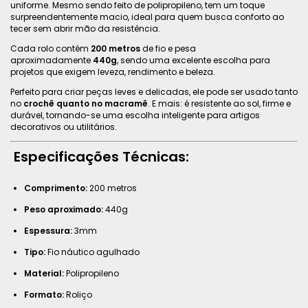
uniforme. Mesmo sendo feito de polipropileno, tem um toque
surpreendentemente macio, ideal para quem busca conforto ao
tecer sem abrir mão da resistência.
Cada rolo contém
200 metros
de fio e pesa
aproximadamente
440g
, sendo uma excelente escolha para
projetos que exigem leveza, rendimento e beleza.
Perfeito para criar peças leves e delicadas, ele pode ser usado tanto
no
crochê quanto no macramê
. E mais: é resistente ao sol, firme e
durável, tornando-se uma escolha inteligente para artigos
decorativos ou utilitários.
Especificações Técnicas:
Comprimento:
200 metros
Peso aproximado:
440g
Espessura:
3mm
Tipo:
Fio náutico agulhado
Material:
Polipropileno
Formato:
Roliço