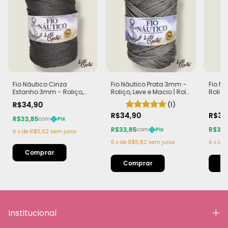
Fio Náutico Cinza
Fio Náutico Prata 3mm -
Fio N
Estanho 3mm - Roliço,
Roliço, Leve e Macio | Rolo
Roliço
Leve e Macio | Rolo com
com 200m (440g)
com 2
R$34,90
(1)
200m (440g)
R$34,90
R$34
R$33,85
com
Pix
R$33,85
R$33,
com
Pix
6
x
de
R$5,82
sem juros
6
x
de
R$5,82
sem juros
6
x
de
Institucional