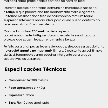
maleabilidade, praticidade e conforto na hora de tecer.
Diferente dos fios achatados comuns no mercado, o nosso fio
é
roliço
, o que proporciona um acabamento mais elegante e
uniforme. Mesmo sendo feito de polipropileno, tem um toque
surpreendentemente macio, ideal para quem busca conforto ao
tecer sem abrir mão da resistência.
Cada rolo contém
200 metros
de fio e pesa
aproximadamente
440g
, sendo uma excelente escolha para
projetos que exigem leveza, rendimento e beleza.
Perfeito para criar peças leves e delicadas, ele pode ser usado tanto
no
crochê quanto no macramê
. E mais: é resistente ao sol, firme e
durável, tornando-se uma escolha inteligente para artigos
decorativos ou utilitários.
Especificações Técnicas:
Comprimento:
200 metros
Peso aproximado:
440g
Espessura:
3mm
Tipo:
Fio náutico agulhado