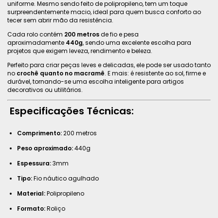
uniforme. Mesmo sendo feito de polipropileno, tem um toque
surpreendentemente macio, ideal para quem busca conforto ao
tecer sem abrir mão da resistência.
Cada rolo contém
200 metros
de fio e pesa
aproximadamente
440g
, sendo uma excelente escolha para
projetos que exigem leveza, rendimento e beleza.
Perfeito para criar peças leves e delicadas, ele pode ser usado tanto
no
crochê quanto no macramê
. E mais: é resistente ao sol, firme e
durável, tornando-se uma escolha inteligente para artigos
decorativos ou utilitários.
Especificações Técnicas:
Comprimento:
200 metros
Peso aproximado:
440g
Espessura:
3mm
Tipo:
Fio náutico agulhado
Material:
Polipropileno
Formato:
Roliço