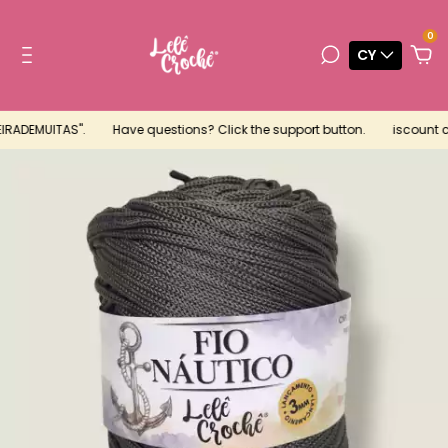
0
CY
IRADEMUITAS".
Have questions? Click the support button.
iscount cou