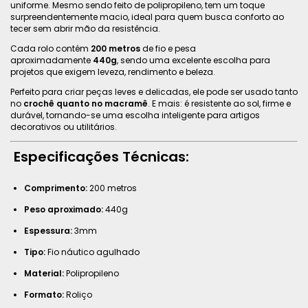
uniforme. Mesmo sendo feito de polipropileno, tem um toque
surpreendentemente macio, ideal para quem busca conforto ao
tecer sem abrir mão da resistência.
Cada rolo contém
200 metros
de fio e pesa
aproximadamente
440g
, sendo uma excelente escolha para
projetos que exigem leveza, rendimento e beleza.
Perfeito para criar peças leves e delicadas, ele pode ser usado tanto
no
crochê quanto no macramê
. E mais: é resistente ao sol, firme e
durável, tornando-se uma escolha inteligente para artigos
decorativos ou utilitários.
Especificações Técnicas:
Comprimento:
200 metros
Peso aproximado:
440g
Espessura:
3mm
Tipo:
Fio náutico agulhado
Material:
Polipropileno
Formato:
Roliço