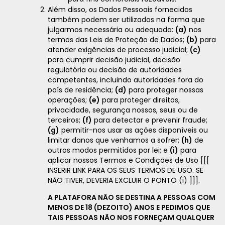
Além disso, os Dados Pessoais fornecidos
também podem ser utilizados na forma que
julgarmos necessária ou adequada:
(a)
nos
termos das Leis de Proteção de Dados;
(b)
para
atender exigências de processo judicial;
(c)
para cumprir decisão judicial, decisão
regulatória ou decisão de autoridades
competentes, incluindo autoridades fora do
país de residência;
(d)
para proteger nossas
operações;
(e)
para proteger direitos,
privacidade, segurança nossos, seus ou de
terceiros;
(f)
para detectar e prevenir fraude;
(g)
permitir-nos usar as ações disponíveis ou
limitar danos que venhamos a sofrer;
(h)
de
outros modos permitidos por lei; e
(i)
para
aplicar nossos Termos e Condições de Uso [[[
INSERIR LINK PARA OS SEUS TERMOS DE USO. SE
NÃO TIVER, DEVERIA EXCLUIR O PONTO (i) ]]].
A PLATAFORA NÃO SE DESTINA A PESSOAS COM
MENOS DE 18 (DEZOITO) ANOS E PEDIMOS QUE
TAIS PESSOAS NÃO NOS FORNEÇAM QUALQUER