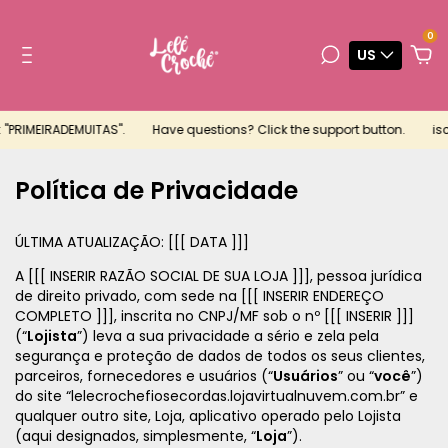
0
US
IMEIRADEMUITAS".
Have questions? Click the support button.
iscount 
Política de Privacidade
ÚLTIMA ATUALIZAÇÃO: [[[ DATA ]]]
A [[[ INSERIR RAZÃO SOCIAL DE SUA LOJA ]]], pessoa jurídica
de direito privado, com sede na [[[ INSERIR ENDEREÇO
COMPLETO ]]], inscrita no CNPJ/MF sob o nº [[[ INSERIR ]]]
(“
Lojista
”) leva a sua privacidade a sério e zela pela
segurança e proteção de dados de todos os seus clientes,
parceiros, fornecedores e usuários (“
Usuários
” ou “
você
”)
do site “lelecrochefiosecordas.lojavirtualnuvem.com.br” e
qualquer outro site, Loja, aplicativo operado pelo Lojista
(aqui designados, simplesmente, “
Loja
”).