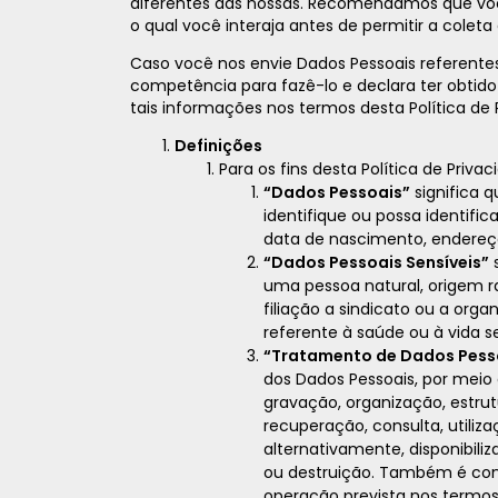
diferentes das nossas. Recomendamos que você
o qual você interaja antes de permitir a coleta
Caso você nos envie Dados Pessoais referentes 
competência para fazê-lo e declara ter obtido
tais informações nos termos desta Política de 
Definições
Para os fins desta Política de Privac
“Dados Pessoais”
significa 
identifique ou possa identifi
data de nascimento, endereço 
“Dados Pessoais Sensíveis”
s
uma pessoa natural, origem rac
filiação a sindicato ou a organ
referente à saúde ou à vida s
“Tratamento de Dados Pess
dos Dados Pessoais, por meio
gravação, organização, estr
recuperação, consulta, utiliz
alternativamente, disponibili
ou destruição. Também é con
operação prevista nos termos 