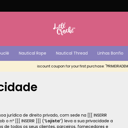
ouclé
Nautical Rope
Nautical Thread
Linhas Bonfio
iscount coupon for your first purchase: "PRIMEIRADEMUITAS"
acidade
oa jurídica de direito privado, com sede na [[[ INSERIR
o nº [[[ INSERIR ]]] (“
Lojista
”) leva a sua privacidade a
s de todos os seus clientes, parceiros, fornecedores e