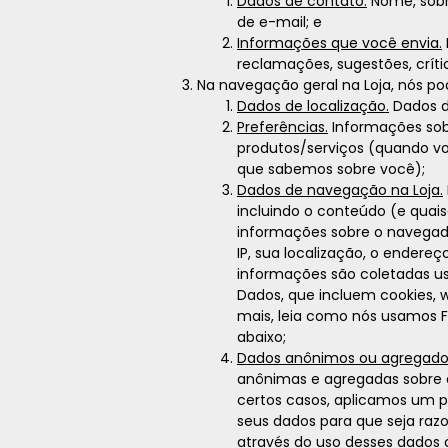
Dados de contato.
Nome, sobr
de e-mail; e
Informações que você envia.
reclamações, sugestões, crític
Na navegação geral na Loja, nós po
Dados de localização.
Dados d
Preferências.
Informações sobr
produtos/serviços (quando vo
que sabemos sobre você);
Dados de navegação na Loja.
incluindo o conteúdo (e quais
informações sobre o navegado
IP, sua localização, o endere
informações são coletadas u
Dados, que incluem cookies, 
mais, leia como nós usamos 
abaixo;
Dados anônimos ou agregado
anônimas e agregadas sobre 
certos casos, aplicamos um 
seus dados para que seja raz
através do uso desses dados c