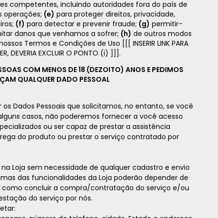
des competentes, incluindo autoridades fora do país de
s operações;
(e)
para proteger direitos, privacidade,
iros;
(f)
para detectar e prevenir fraude;
(g)
permitir-
imitar danos que venhamos a sofrer;
(h)
de outros modos
 nossos Termos e Condições de Uso [[[ INSERIR LINK PARA
R, DEVERIA EXCLUIR O PONTO (i) ]]].
ESSOAS COM MENOS DE 18 (DEZOITO) ANOS E PEDIMOS
NEÇAM QUALQUER DADO PESSOAL
 os Dados Pessoais que solicitamos, no entanto, se você
 alguns casos, não poderemos fornecer a você acesso
pecializados ou ser capaz de prestar a assistência
ntrega do produto ou prestar o serviço contratado por
 na Loja sem necessidade de qualquer cadastro e envio
gumas das funcionalidades da Loja poderão depender de
s como concluir a compra/contratação do serviço e/ou
restação do serviço por nós.
etar: