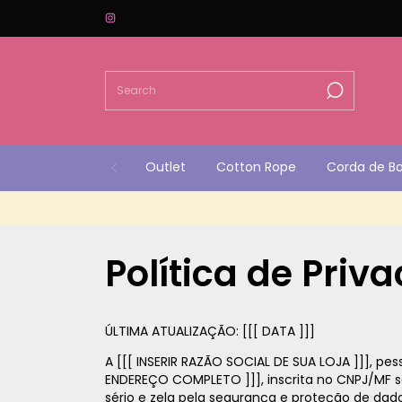
Outlet
Cotton Rope
Corda de B
Política de Priv
ÚLTIMA ATUALIZAÇÃO: [[[ DATA ]]]
A [[[ INSERIR RAZÃO SOCIAL DE SUA LOJA ]]], pess
ENDEREÇO COMPLETO ]]], inscrita no CNPJ/MF sob 
sério e zela pela segurança e proteção de dado