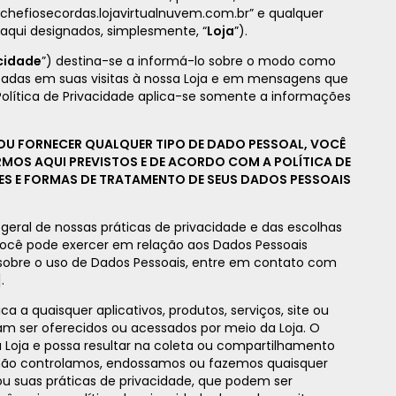
crochefiosecordas.lojavirtualnuvem.com.br” e qualquer
a (aqui designados, simplesmente, “
Loja
”).
acidade
”) destina-se a informá-lo sobre o modo como
tadas em suas visitas à nossa Loja e em mensagens que
 Política de Privacidade aplica-se somente a informações
OU FORNECER QUALQUER TIPO DE DADO PESSOAL, VOCÊ
MOS AQUI PREVISTOS E DE ACORDO COM A POLÍTICA DE
DES E FORMAS DE TRATAMENTO DE SEUS DADOS PESSOAIS
 geral de nossas práticas de privacidade e das escolhas
você pode exercer em relação aos Dados Pessoais
 sobre o uso de Dados Pessoais, entre em contato com
.
ica a quaisquer aplicativos, produtos, serviços, site ou
sam ser oferecidos ou acessados por meio da Loja. O
a Loja e possa resultar na coleta ou compartilhamento
s não controlamos, endossamos ou fazemos quaisquer
ou suas práticas de privacidade, que podem ser