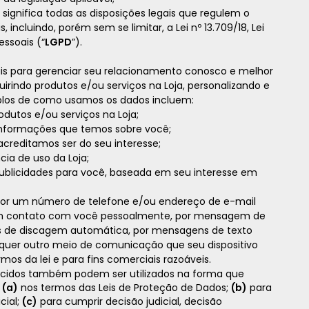
significa todas as disposições legais que regulem o
incluindo, porém sem se limitar, a Lei nº 13.709/18, Lei
ssoais (“
LGPD
”).
s para gerenciar seu relacionamento conosco e melhor
irindo produtos e/ou serviços na Loja, personalizando e
plos de como usamos os dados incluem:
rodutos e/ou serviços na Loja;
s informações que temos sobre você;
acreditamos ser do seu interesse;
cia de uso da Loja;
 publicidades para você, baseada em seu interesse em
or um número de telefone e/ou endereço de e-mail
em contato com você pessoalmente, por mensagem de
s de discagem automática, por mensagens de texto
alquer outro meio de comunicação que seu dispositivo
mos da lei e para fins comerciais razoáveis.
necidos também podem ser utilizados na forma que
:
(a)
nos termos das Leis de Proteção de Dados;
(b)
para
cial;
(c)
para cumprir decisão judicial, decisão