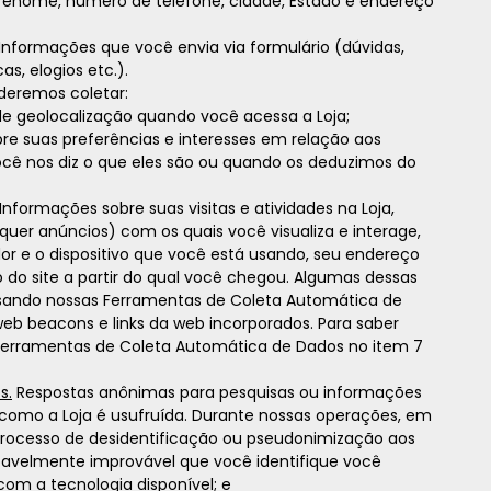
enome, número de telefone, cidade, Estado e endereço
Informações que você envia via formulário (dúvidas,
as, elogios etc.).
deremos coletar:
e geolocalização quando você acessa a Loja;
e suas preferências e interesses em relação aos
cê nos diz o que eles são ou quando os deduzimos do
Informações sobre suas visitas e atividades na Loja,
quer anúncios) com os quais você visualiza e interage,
r e o dispositivo que você está usando, seu endereço
ço do site a partir do qual você chegou. Algumas dessas
sando nossas Ferramentas de Coleta Automática de
web beacons e links da web incorporados. Para saber
Ferramentas de Coleta Automática de Dados no item 7
s.
Respostas anônimas para pesquisas ou informações
como a Loja é usufruída. Durante nossas operações, em
processo de desidentificação ou pseudonimização aos
oavelmente improvável que você identifique você
om a tecnologia disponível; e