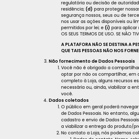
regulatória ou decisão de autorida
residência;
(d)
para proteger nossa
segurança nossos, seus ou de terce
nos usar as ações disponíveis ou l
permitidos por lei; e
(i)
para aplicar
OS SEUS TERMOS DE USO. SE NÃO TIVE
A PLATAFORA NÃO SE DESTINA A P
QUE TAIS PESSOAS NÃO NOS FOR
Não fornecimento de Dados Pessoais
Você não é obrigado a compartilhar
optar por não os compartilhar, em
completo à Loja, alguns recursos es
necessária ou, ainda, viabilizar a e
você.
Dados coletados
O público em geral poderá navegar
de Dados Pessoais. No entanto, al
cadastro e envio de Dados Pessoai
a viabilizar a entrega do produto/p
No contato a Loja, nós podemos col