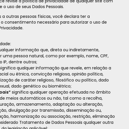
 revise a política de privacidade de qualquer site com
 e o uso de seus Dados Pessoais.
a outras pessoas físicas, você declara ter a
 o consentimento necessário para autorizar o uso de
Privacidade.
idade:
qualquer informação que, direta ou indiretamente,
car uma pessoa natural, como por exemplo, nome, CPF,
IP, dentre outros;
ignifica qualquer informação que revele, em relação a
ial ou étnica, convicção religiosa, opinião política,
ização de caráter religioso, filosófico ou político, dado
exual, dado genético ou biométrico;
oais”
significa qualquer operação efetuada no âmbito
 de meios automáticos ou não, tal como a recolha,
uturação, armazenamento, adaptação ou alteração,
ação, divulgação por transmissão, disseminação ou,
zação, harmonização ou associação, restrição, eliminação
siderado Tratamento de Dados Pessoais qualquer outra
da legislação aplicável;