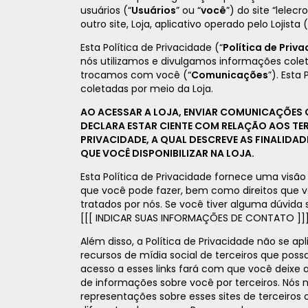
usuários (“
Usuários
” ou “
você
”) do site “lele
outro site, Loja, aplicativo operado pelo Lojist
Esta Política de Privacidade (“
Política de Priv
nós utilizamos e divulgamos informações cole
trocamos com você (“
Comunicações
”). Esta
coletadas por meio da Loja.
AO ACESSAR A LOJA, ENVIAR COMUNICAÇÕES 
DECLARA ESTAR CIENTE COM RELAÇÃO AOS TER
PRIVACIDADE, A QUAL DESCREVE AS FINALIDA
QUE VOCÊ DISPONIBILIZAR NA LOJA.
Esta Política de Privacidade fornece uma visão
que você pode fazer, bem como direitos que 
tratados por nós. Se você tiver alguma dúvida
[[[ INDICAR SUAS INFORMAÇÕES DE CONTATO ]]]
Além disso, a Política de Privacidade não se apl
recursos de mídia social de terceiros que pos
acesso a esses links fará com que você deixe 
de informações sobre você por terceiros. Nó
representações sobre esses sites de terceiros 