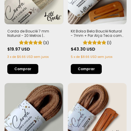
Corda de Bouclé 7 mm
Kit Bolsa Bela Bouclé Natural
Natural - 20 Metros |
- 7mm + Par Alça Teca com
Exclusiva Lelê Crochê | Leve,
Imã
(3)
(1)
Estruturada e com Efeito
Sofisticado
$19.97 USD
$43.30 USD
3
x
de
$6.66 USD
sem juros
5
x
de
$8.66 USD
sem juros