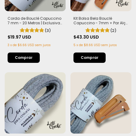
Corda de Bouclé Capuccino
Kit Bolsa Bela Bouclé
7 mm - 20 Metros | Exclusiva
Capuccino - 7mm + Par Alça
Lelê Crochê | Leve,
Teca com Imã
(3)
(2)
Estruturada e com Efeito
Sofisticado
$19.97 USD
$43.30 USD
3
x
de
$6.66 USD
sem juros
5
x
de
$8.66 USD
sem juros