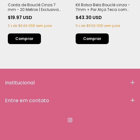
Corda de Bouclé Cinza 7
Kit Bolsa Bela Bouclé cinza -
mm - 20 Metros | Exclusiva
7mm + Par Alça Teca com
Lelê Crochê | Leve,
Imã
$19.97 USD
$43.30 USD
Estruturada e com Efeito
Sofisticado
3
x
de
$6.66 USD
sem juros
5
x
de
$8.66 USD
sem juros
Institucional
Entre em contato