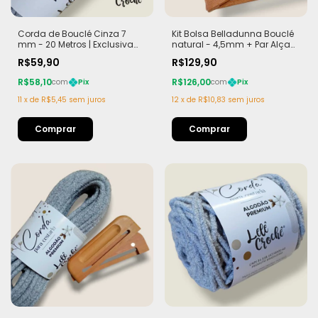
Corda de Bouclé Cinza 7
Kit Bolsa Belladunna Bouclé
mm - 20 Metros | Exclusiva
natural - 4,5mm + Par Alça
Lelê Crochê | Leve,
Teca com Imã
R$59,90
R$129,90
Estruturada e com Efeito
Sofisticado
R$58,10
R$126,00
com
Pix
com
Pix
11
x
de
R$5,45
sem juros
12
x
de
R$10,83
sem juros