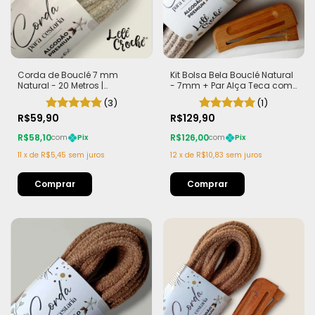
Corda de Bouclé 7 mm
Kit Bolsa Bela Bouclé Natural
Natural - 20 Metros |
- 7mm + Par Alça Teca com
Exclusiva Lelê Crochê | Leve,
Imã
(3)
(1)
Estruturada e com Efeito
Sofisticado
R$59,90
R$129,90
R$58,10
R$126,00
com
Pix
com
Pix
11
x
de
R$5,45
sem juros
12
x
de
R$10,83
sem juros