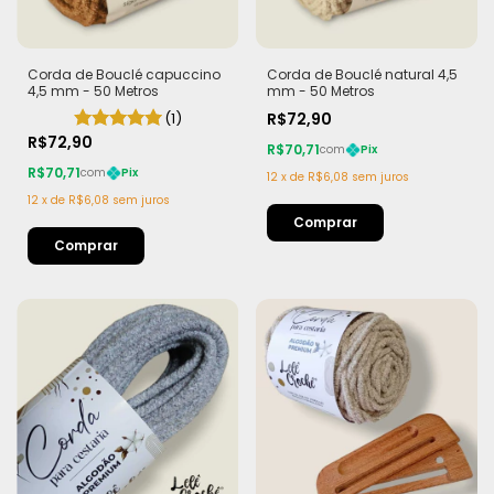
Corda de Bouclé capuccino
Corda de Bouclé natural 4,5
4,5 mm - 50 Metros
mm - 50 Metros
(1)
R$72,90
R$72,90
R$70,71
com
Pix
R$70,71
com
Pix
12
x
de
R$6,08
sem juros
12
x
de
R$6,08
sem juros