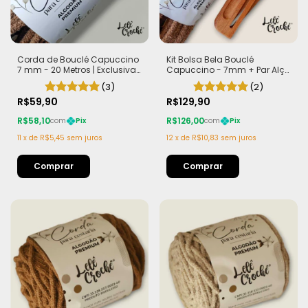
Corda de Bouclé Capuccino
Kit Bolsa Bela Bouclé
7 mm - 20 Metros | Exclusiva
Capuccino - 7mm + Par Alça
Lelê Crochê | Leve,
Teca com Imã
(3)
(2)
Estruturada e com Efeito
Sofisticado
R$59,90
R$129,90
R$58,10
R$126,00
com
Pix
com
Pix
11
x
de
R$5,45
sem juros
12
x
de
R$10,83
sem juros