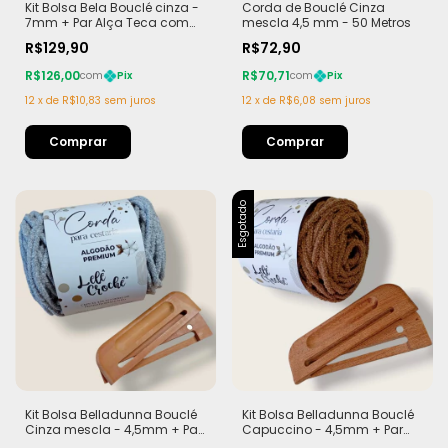
Kit Bolsa Bela Bouclé cinza -
Corda de Bouclé Cinza
7mm + Par Alça Teca com
mescla 4,5 mm - 50 Metros
Imã
R$129,90
R$72,90
R$126,00
R$70,71
com
Pix
com
Pix
12
x
de
R$10,83
sem juros
12
x
de
R$6,08
sem juros
Esgotado
Kit Bolsa Belladunna Bouclé
Kit Bolsa Belladunna Bouclé
Cinza mescla - 4,5mm + Par
Capuccino - 4,5mm + Par
Alça Teca com Imã
Alça Teca com Imã