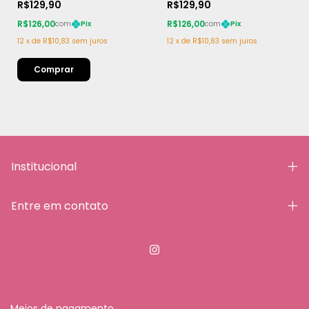
R$129,90
R$129,90
R$126,00
R$126,00
com
Pix
com
Pix
12
x
de
R$10,83
sem juros
12
x
de
R$10,83
sem juros
Institucional
Entre em contato
Meios de pagamento