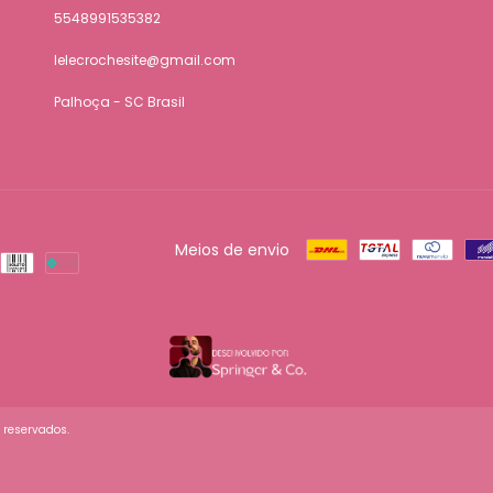
5548991535382
lelecrochesite@gmail.com
Palhoça - SC Brasil
Meios de envio
s reservados.