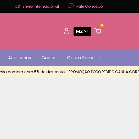
Envio Internacional
Fale Conosco
0
MZ
Acessórios
Cursos
Quem Somos
Contato
P
ra compra com 5% de desconto - PROMOÇÃO TODO PEDIDO GANHA CORDA E