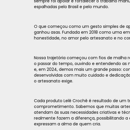
sempre foi apoiar e fortalecer o trabalho manu
espalhadas pelo Brasil e pelo mundo.
O que começou como um gesto simples de ap
ganhou asas. Fundada em 2018 como uma empre
honestidade, no amor pelo artesanato e no co
Nossa trajetória começou com fios de malha r
o passar do tempo, ouvindo e entendendo as n
e, em 2024, demos mais um grande passo: com
desenvolvidas com muito cuidado e dedicação,
o artesanato exige.
Cada produto Lelê Crochê é resultado de um t
comprometimento. Sabemos que muitas artesã
atendam às suas necessidades criativas e técn
realmente fazem a diferença, possibilitando 
expressam a alma de quem cria.