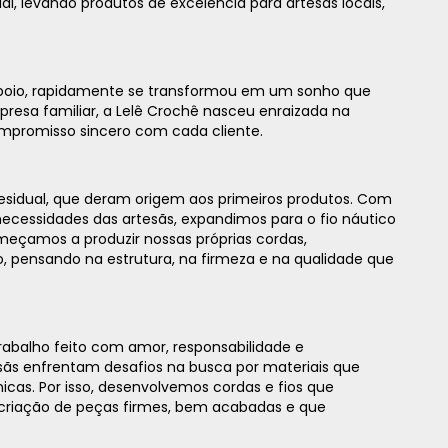
al, levando produtos de excelência para artesãs locais,
oio, rapidamente se transformou em um sonho que
sa familiar, a Lelê Crochê nasceu enraizada na
mpromisso sincero com cada cliente.
esidual, que deram origem aos primeiros produtos. Com
ecessidades das artesãs, expandimos para o fio náutico
eçamos a produzir nossas próprias cordas,
 pensando na estrutura, na firmeza e na qualidade que
rabalho feito com amor, responsabilidade e
s enfrentam desafios na busca por materiais que
icas. Por isso, desenvolvemos cordas e fios que
a criação de peças firmes, bem acabadas e que