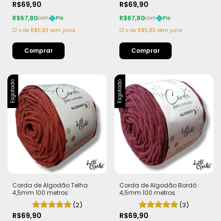
R$69,90
R$69,90
R$67,80
R$67,80
com
Pix
com
Pix
12
x
de
R$5,83
sem juros
12
x
de
R$5,83
sem juros
Esgotado
Esgotado
Corda de Algodão Telha
Corda de Algodão Bordô
4,5mm 100 metros
4,5mm 100 metros
(2)
(3)
R$69,90
R$69,90