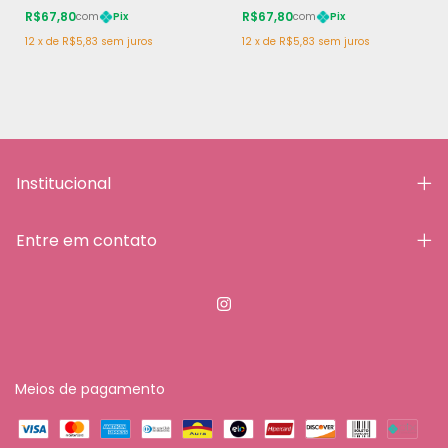
R$67,80
R$67,80
com
Pix
com
Pix
12
x
de
R$5,83
sem juros
12
x
de
R$5,83
sem juros
Institucional
Entre em contato
Meios de pagamento