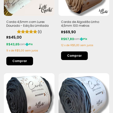
Corda 4,5mm com Lurex
Corda de Algodão Linho
Dourado - Edição Limitada
4,5mm 100 metros
(1)
R$69,90
R$45,00
R$67,80
com
Pix
R$43,65
com
Pix
12
x
de
R$5,83
sem juros
9
x
de
R$5,00
sem juros