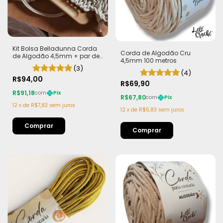
Kit Bolsa Belladunna Corda
Corda de Algodão Cru
de Algodão 4,5mm + par de
4,5mm 100 metros
Alça Teca com imã
(3)
(4)
R$94,00
R$69,90
R$91,18
com
Pix
R$67,80
com
Pix
12
x
de
R$7,83
sem juros
12
x
de
R$5,83
sem juros
Comprar