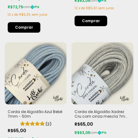
R$63,05
com
Pix
R$72,75
com
Pix
12
x
de
R$5,42
sem juros
12
x
de
R$6,25
sem juros
Corda de Algodão Azul Bebê
Corda de Algodão Xadrez
7mm - 50m
Cru com cinza mescla 7mm
- 50m
(2)
R$65,00
R$65,00
R$63,05
com
Pix