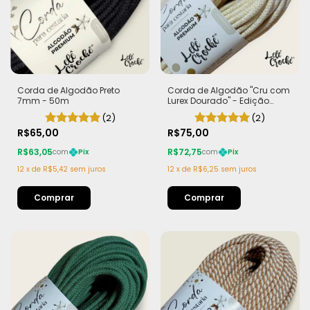
Corda de Algodão Preto
Corda de Algodão "Cru com
7mm - 50m
Lurex Dourado" - Edição
Limitada | 100% Algodão
(2)
(2)
R$65,00
R$75,00
R$63,05
R$72,75
com
Pix
com
Pix
12
x
de
R$5,42
sem juros
12
x
de
R$6,25
sem juros