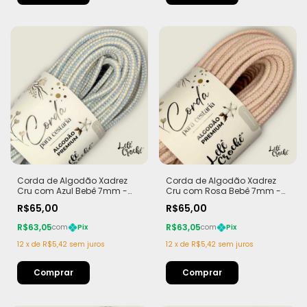
Corda de Algodão Xadrez
Corda de Algodão Xadrez
Cru com Azul Bebê 7mm -
Cru com Rosa Bebê 7mm -
50m
50m
R$65,00
R$65,00
R$63,05
R$63,05
com
Pix
com
Pix
12
x
de
R$5,42
sem juros
12
x
de
R$5,42
sem juros