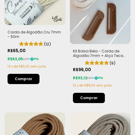
Corda de Algodão Cru 7mm
- 50m
(12)
R$65,00
Kit Bolsa Bela - Corda de
Algodão 7mm + Alça Teca
R$63,05
com
Pix
com Imã
(9)
12
x
de
R$5,42
sem juros
R$96,00
R$93,12
com
Pix
12
x
de
R$8,00
sem juros