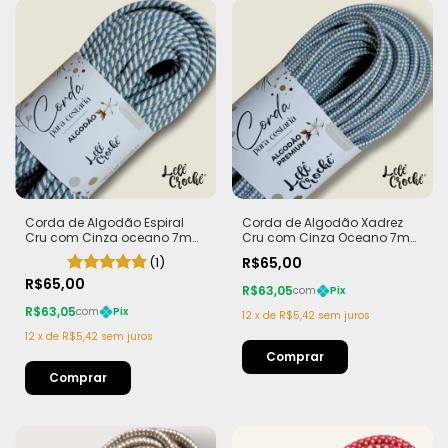
Corda de Algodão Espiral
Corda de Algodão Xadrez
Cru com Cinza oceano 7mm
Cru com Cinza Oceano 7mm
- 50m
- 50m
(1)
R$65,00
R$65,00
R$63,05
com
Pix
R$63,05
com
Pix
12
x
de
R$5,42
sem juros
12
x
de
R$5,42
sem juros