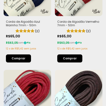
Corda de Algodão Azul
Corda de Algodão Vermelho
Marinho 7mm - 50m
7mm - 50m
(2)
(2)
R$65,00
R$65,00
R$63,05
R$63,05
com
Pix
com
Pix
12
x
de
R$5,42
sem juros
12
x
de
R$5,42
sem juros