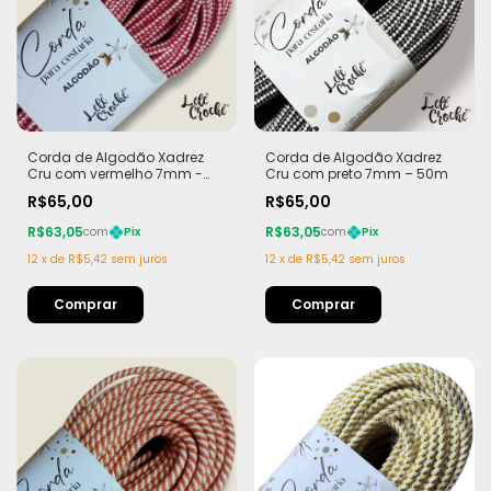
Corda de Algodão Xadrez
Corda de Algodão Xadrez
Cru com vermelho 7mm -
Cru com preto 7mm – 50m
50m
R$65,00
R$65,00
R$63,05
R$63,05
com
Pix
com
Pix
12
x
de
R$5,42
sem juros
12
x
de
R$5,42
sem juros