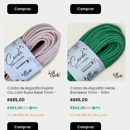
Corda de Algodão Espiral
Corda de Algodão Verde
Cru com Rosa Bebê 7mm -
Bandeira 7mm - 50m
50m
R$65,00
R$65,00
R$63,05
R$63,05
com
Pix
com
Pix
12
x
de
R$5,42
sem juros
12
x
de
R$5,42
sem juros