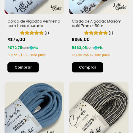
Corda de Algodão Vermelho
Corda de Algodão Marrom
com Lurex dourado
café 7mm - 50m
"Morango do Amor" 7mm -
(1)
(1)
Edição Limitada |
R$75,00
R$65,00
R$72,75
R$63,05
com
Pix
com
Pix
12
x
de
R$6,25
sem juros
12
x
de
R$5,42
sem juros