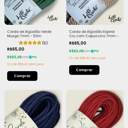
Corda de Algodão Verde
Corda de Algodão Espiral
Musgo 7mm - 50m
Cru com Capuccino 7mm -
50m
(5)
R$65,00
R$65,00
R$63,05
com
Pix
R$63,05
com
Pix
12
x
de
R$5,42
sem juros
12
x
de
R$5,42
sem juros