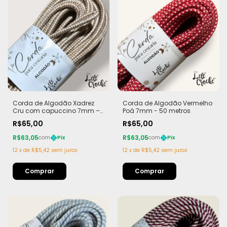
Corda de Algodão Xadrez
Corda de Algodão Vermelho
Cru com capuccino 7mm –
Poá 7mm - 50 metros
50m
R$65,00
R$65,00
R$63,05
R$63,05
com
Pix
com
Pix
12
x
de
R$5,42
sem juros
12
x
de
R$5,42
sem juros