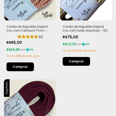
Corda de Algodão Espiral
Corda de Algodão Espiral
Cru com Cenoura 7mm -
Cru com lurex dourado – 50
50m
metros - Edição Limitada
(1)
R$75,00
R$65,00
R$72,75
com
Pix
R$63,05
com
Pix
12
x
de
R$6,25
sem juros
12
x
de
R$5,42
sem juros
Esgotado