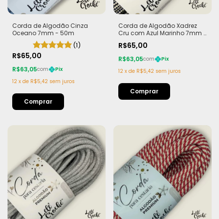
Corda de Algodão Cinza
Corda de Algodão Xadrez
Oceano 7mm - 50m
Cru com Azul Marinho 7mm -
50m
(1)
R$65,00
R$65,00
R$63,05
com
Pix
R$63,05
com
Pix
12
x
de
R$5,42
sem juros
12
x
de
R$5,42
sem juros