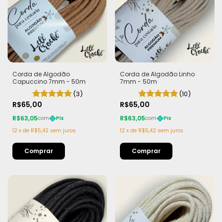
Corda de Algodão
Corda de Algodão Linho
Capuccino 7mm - 50m
7mm - 50m
(3)
(10)
R$65,00
R$65,00
R$63,05
R$63,05
com
Pix
com
Pix
12
x
de
R$5,42
sem juros
12
x
de
R$5,42
sem juros