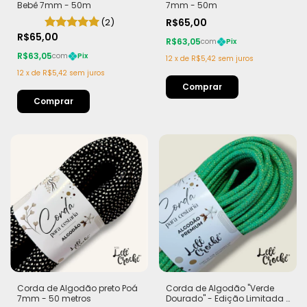
Bebê 7mm - 50m
7mm - 50m
(2)
R$65,00
R$65,00
R$63,05
com
Pix
R$63,05
com
Pix
12
x
de
R$5,42
sem juros
12
x
de
R$5,42
sem juros
Corda de Algodão preto Poá
Corda de Algodão "Verde
7mm - 50 metros
Dourado" - Edição Limitada |