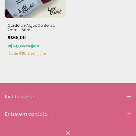
Corda de Algodão Bordô
7mm - 50m
R$65,00
R$63,05
com
Pix
12
x
de
R$5,42
sem juros
Institucional
Entre em contato