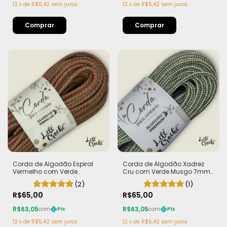
12
x
de
R$5,42
sem juros
12
x
de
R$5,42
sem juros
Corda de Algodão Espiral
Corda de Algodão Xadrez
Vermelho com Verde
Cru com Verde Musgo 7mm
Bandeira 7mm - 50m
- 50m
(2)
(1)
R$65,00
R$65,00
R$63,05
R$63,05
com
Pix
com
Pix
12
x
de
R$5,42
sem juros
12
x
de
R$5,42
sem juros