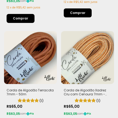
R$63,05
com
Pix
12
x
de
R$5,42
sem juros
12
x
de
R$5,42
sem juros
Corda de Algodão Terracota
Corda de Algodão Xadrez
7mm - 50m
Cru com Cenoura 7mm -
50m
(1)
(1)
R$65,00
R$65,00
R$63,05
R$63,05
com
Pix
com
Pix