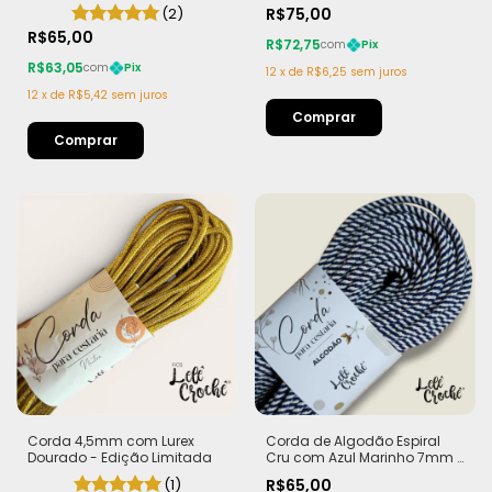
100% Algodão com Lurex
(2)
R$75,00
Dourado
R$65,00
R$72,75
com
Pix
R$63,05
com
Pix
12
x
de
R$6,25
sem juros
12
x
de
R$5,42
sem juros
Corda 4,5mm com Lurex
Corda de Algodão Espiral
Dourado - Edição Limitada
Cru com Azul Marinho 7mm -
50m
(1)
R$65,00