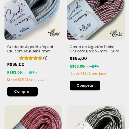
Corda de Algodão Espiral
Corda de Algodão Espiral
Cru com Azul Bebê 7mm -
Cru com Bordô 7mm - 50m
50m
(1)
R$65,00
R$65,00
R$63,05
com
Pix
R$63,05
com
Pix
12
x
de
R$5,42
sem juros
12
x
de
R$5,42
sem juros