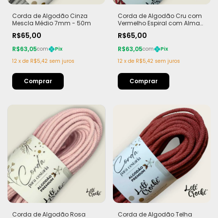
Corda de Algodão Cinza
Corda de Algodão Cru com
Mescla Médio 7mm - 50m
Vermelho Espiral com Alma
7mm - 50m
R$65,00
R$65,00
R$63,05
R$63,05
com
Pix
com
Pix
12
x
de
R$5,42
sem juros
12
x
de
R$5,42
sem juros
Corda de Algodão Rosa
Corda de Algodão Telha