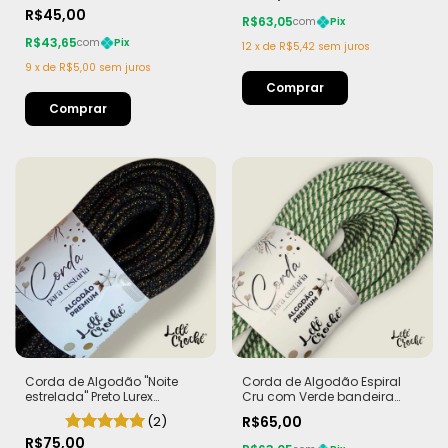
R$45,00
R$63,05
com
Pix
R$43,65
com
Pix
12
x
de
R$5,42
sem juros
9
x
de
R$5,00
sem juros
Corda de Algodão "Noite
Corda de Algodão Espiral
estrelada" Preto Lurex
Cru com Verde bandeira
Dourado - Edição Limitada |
7mm - 50m
(2)
R$65,00
100% Algodão
R$75,00