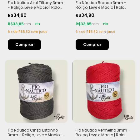
Fio Náutico Azul Tiffany 3mm
Fio Náutico Branco 3mm -
- Roliço, Leve e Macio | Rolo
Roliço, Leve e Macio | Rolo
com 200m (440g)
com 200m (440g)
R$34,90
R$34,90
R$33,85
R$33,85
com
Pix
com
Pix
6
x
de
R$5,82
sem juros
6
x
de
R$5,82
sem juros
Fio Náutico Cinza Estanho
Fio Náutico Vermelho 3mm -
3mm - Roliço, Leve e Macio |
Roliço, Leve e Macio | Rolo
Rolo com 200m (440g)
com 200m (440g)