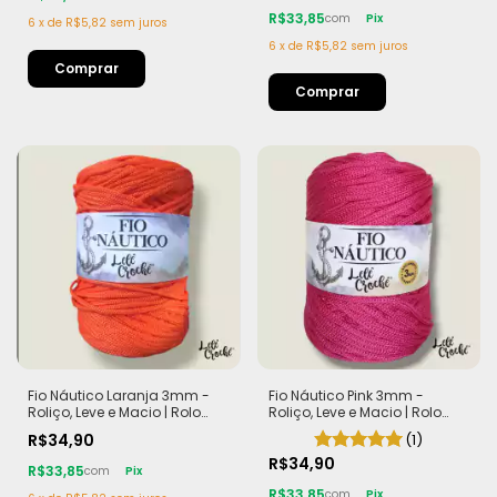
R$33,85
com
Pix
6
x
de
R$5,82
sem juros
6
x
de
R$5,82
sem juros
Fio Náutico Laranja 3mm -
Fio Náutico Pink 3mm -
Roliço, Leve e Macio | Rolo
Roliço, Leve e Macio | Rolo
com 200m (440g)
com 200m (440g)
R$34,90
(1)
R$34,90
R$33,85
com
Pix
R$33,85
com
Pix