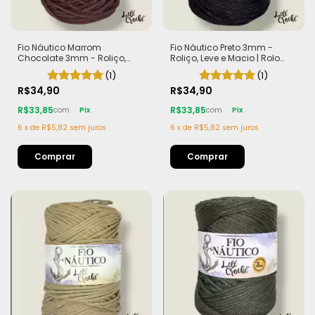
Fio Náutico Marrom
Fio Náutico Preto 3mm -
Chocolate 3mm - Roliço,
Roliço, Leve e Macio | Rolo
Leve e Macio | Rolo com
com 200m (440g)
(1)
(1)
200m (440g)
R$34,90
R$34,90
R$33,85
R$33,85
com
Pix
com
Pix
6
x
de
R$5,82
sem juros
6
x
de
R$5,82
sem juros