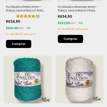
Fio Náutico Prata 3mm -
Fio Náutico Marsala 3mm -
Roliço, Leve e Macio | Rolo
Roliço, Leve e Macio | Rolo
com 200m (440g)
com 200m (440g)
(1)
R$34,90
R$34,90
R$33,85
com
Pix
R$33,85
com
Pix
6
x
de
R$5,82
sem juros
6
x
de
R$5,82
sem juros