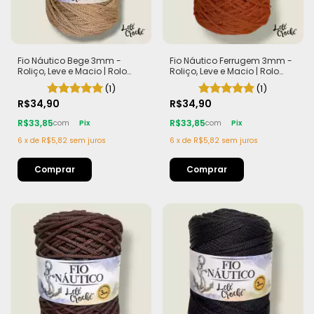
Fio Náutico Bege 3mm -
Fio Náutico Ferrugem 3mm -
Roliço, Leve e Macio | Rolo
Roliço, Leve e Macio | Rolo
com 200m (440g)
com 200m (440g)
(1)
(1)
R$34,90
R$34,90
R$33,85
R$33,85
com
Pix
com
Pix
6
x
de
R$5,82
sem juros
6
x
de
R$5,82
sem juros