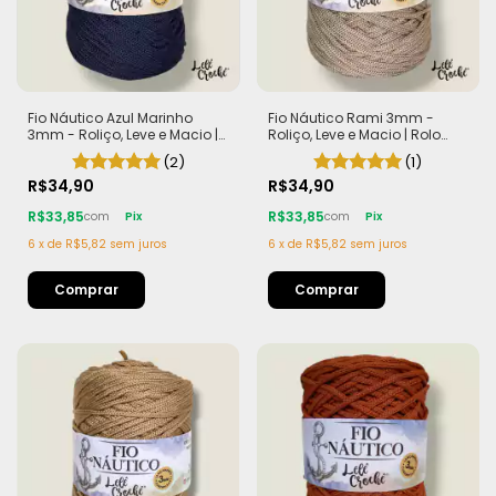
Fio Náutico Azul Marinho
Fio Náutico Rami 3mm -
3mm - Roliço, Leve e Macio |
Roliço, Leve e Macio | Rolo
Rolo com 200m (440g)
com 200m (440g)
(2)
(1)
R$34,90
R$34,90
R$33,85
R$33,85
com
Pix
com
Pix
6
x
de
R$5,82
sem juros
6
x
de
R$5,82
sem juros