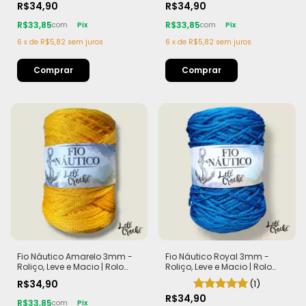
R$34,90
R$34,90
R$33,85
R$33,85
com
Pix
com
Pix
6
x
de
R$5,82
sem juros
6
x
de
R$5,82
sem juros
Fio Náutico Amarelo 3mm -
Fio Náutico Royal 3mm -
Roliço, Leve e Macio | Rolo
Roliço, Leve e Macio | Rolo
com 200m (440g)
com 200m (440g)
R$34,90
(1)
R$34,90
R$33,85
com
Pix