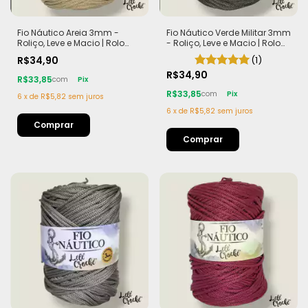
Fio Náutico Areia 3mm -
Fio Náutico Verde Militar 3mm
Roliço, Leve e Macio | Rolo
- Roliço, Leve e Macio | Rolo
com 200m (440g)
com 200m (440g)
R$34,90
(1)
R$34,90
R$33,85
com
Pix
R$33,85
com
Pix
6
x
de
R$5,82
sem juros
6
x
de
R$5,82
sem juros