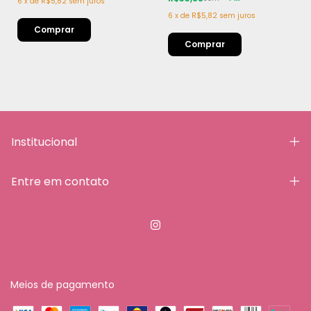
6
x
de
R$5,82
sem juros
6
x
de
R$5,82
sem juros
Institucional
Entre em contato
Meios de pagamento