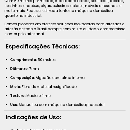
Com 50 metros por meada, é ideal para bolsas, sousplats, tapetes,
cestinhos, chapéus, alças, pulseiras, colares, móveis artesanais e
muito mais. Pode ser utilizada tanto na máquina doméstica
quanto na industrial.
Somos pioneiros em oferecer soluções inovadoras para artesãos e
artesãs de todo o Brasil, sempre com muito cuidado, compromisso
e amor pelo artesanal.
Especificações Técnicas:
Comprimento:
50 metros
Diâmetro:
7mm
Composição:
Algodão com alma interna
Miolo:
Fibra de material resignificado
Textura:
Macia e firme
Uso:
Manual ou com máquina doméstica/industrial
Indicações de Uso: