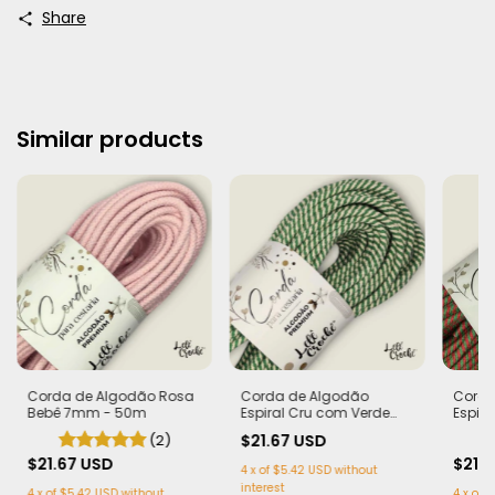
Share
Similar products
Corda de Algodão Rosa
Corda de Algodão
Corda
Bebê 7mm - 50m
Espiral Cru com Verde
Espir
bandeira 7mm - 50m
Verde
(2)
$21.67 USD
50m
$21.67 USD
$21.
4
x
of
$5.42 USD
without
interest
4
x
of
$5.42 USD
without
4
x
of
$