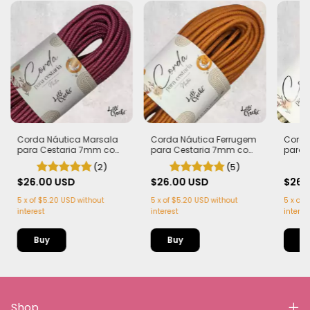
Corda Náutica Marsala
Corda Náutica Ferrugem
Corda
para Cestaria 7mm com
para Cestaria 7mm com
para 
Alma - Firme, Leve e
Alma - Firme, Leve e
Alma -
(2)
(5)
Estruturada | 50 metros
Estruturada | 50 metros
Estrut
$26.00 USD
$26.00 USD
$26.
5
x
of
$5.20 USD
without
5
x
of
$5.20 USD
without
5
x
of
$
interest
interest
interes
Shop