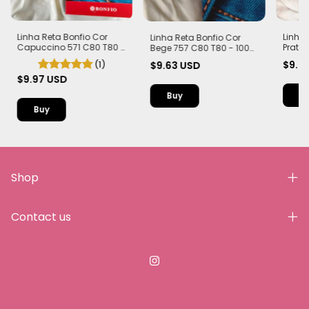
Linha 
Linha Reta Bonfio Cor
Linha Reta Bonfio Cor
Prata
Capuccino 571 C80 T80 -
Bege 757 C80 T80 - 100%
Poliés
100% Poliéster Tex 40 |
Poliéster Tex 40 | Carretel
$9.6
(1)
$9.63 USD
com 
Carretel com 5000m
com 5000m
$9.97 USD
Shop
Contact us