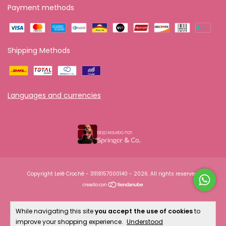
Payment methods
Shipping Methods
Languages and currencies
Copyright Lelê Crochê - 31118157000140 - 2026. All rights reserved.
While navigating this site
you accept the use of cookies
to
improve your shopping experience.
Understood