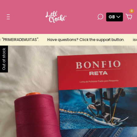
0
GB
"PRIMEIRADEMUITAS".
Have questions? Click the support button.
isco
Out of stock