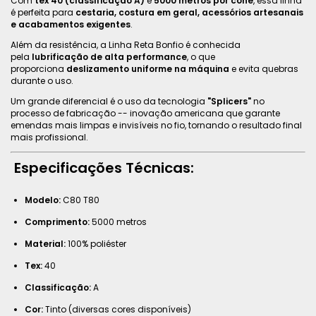
Com
tex 40 (classificação A)
e
5000 metros por cone
, essa linha
é perfeita para
cestaria, costura em geral, acessórios artesanais
e acabamentos exigentes
.
Além da resistência, a Linha Reta Bonfio é conhecida
pela
lubrificação de alta performance
, o que
proporciona
deslizamento uniforme na máquina
e evita quebras
durante o uso.
Um grande diferencial é o uso da tecnologia
"Splicers"
no
processo de fabricação -- inovação americana que garante
emendas mais limpas e invisíveis no fio, tornando o resultado final
mais profissional.
Especificações Técnicas:
Modelo:
C80 T80
Comprimento:
5000 metros
Material:
100% poliéster
Tex:
40
Classificação:
A
Cor:
Tinto (diversas cores disponíveis)