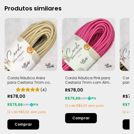
Produtos similares
Corda Náutica Areia
Corda Náutica Pink para
Corda
para Cestaria 7mm com
Cestaria 7mm com Alma
para 
Alma - Firme, Leve e
- Firme, Leve e
Alma -
(4)
R$78,00
Estruturada | 50 metros
Estruturada | 50 metros
Estrut
R$78,00
R$78
R$75,66
com
Pix
R$75,66
R$75,
com
Pix
12
x
de
R$6,50
sem juros
12
x
de
R$6,50
sem juros
12
x
de