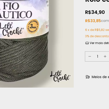
R$34,90
R$33,85
com
6
x de
R$5,82
se
3% de desconto
Ver mais det
Meios de 