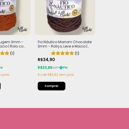
errugem 3mm -
Fio Náutico Marrom Chocolate
Macio | Rolo com
3mm - Roliço, Leve e Macio |
Rolo com 200m (440g)
(1)
(1)
R$34,90
R$33,85
ix
com
Pix
 juros
6
x
de
R$5,82
sem juros