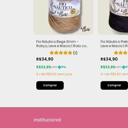
Fio Náutico Bege 3mm -
Fio Náutico Pre
Roliço, Leve e Macio | Rolo com
Leve e Macio |
200m (440g)
(440g)
(1)
R$34,90
R$34,90
R$33,85
R$33,85
com
Pix
com
P
6
x
de
R$5,82
sem juros
6
x
de
R$5,82
sem
Institucional