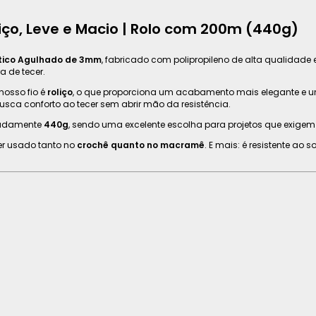
iço, Leve e Macio | Rolo com 200m (440g)
utico Agulhado de 3mm
, fabricado com polipropileno de alta qualidad
a de tecer.
nosso fio é
roliço
, o que proporciona um acabamento mais elegante e un
sca conforto ao tecer sem abrir mão da resistência.
madamente
440g
, sendo uma excelente escolha para projetos que exigem 
ser usado tanto no
crochê quanto no macramê
. E mais: é resistente ao 