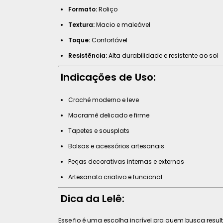
Formato:
Roliço
Textura:
Macio e maleável
Toque:
Confortável
Resistência:
Alta durabilidade e resistente ao sol
Indicações de Uso:
Crochê moderno e leve
Macramê delicado e firme
Tapetes e sousplats
Bolsas e acessórios artesanais
Peças decorativas internas e externas
Artesanato criativo e funcional
Dica da Lelê:
Esse fio é uma escolha incrível pra quem busca resul