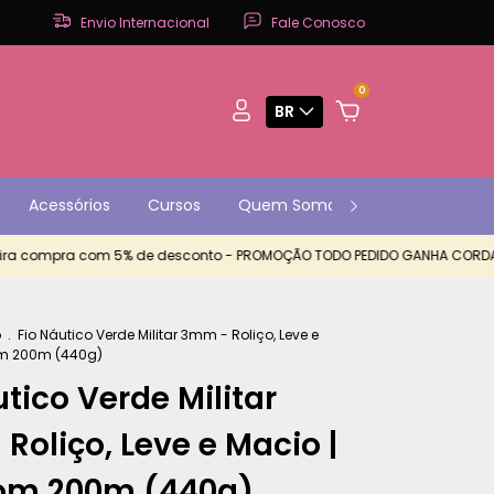
Envio Internacional
Fale Conosco
0
BR
Acessórios
Cursos
Quem Somos
Contato
P
compra com 5% de desconto - PROMOÇÃO TODO PEDIDO GANHA CORDA EXTR
o
.
Fio Náutico Verde Militar 3mm - Roliço, Leve e
om 200m (440g)
tico Verde Militar
Roliço, Leve e Macio |
com 200m (440g)