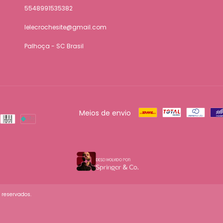
5548991535382
lelecrochesite@gmail.com
Palhoça - SC Brasil
Meios de envio
s reservados.