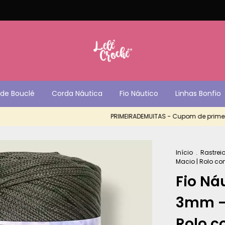
de Bouclé
Corda Náutica
Fio Náutico
Linhas Bonfio
PRIMEIRADEMUITAS - Cupom de primeira 
Início
.
Rastrei
Macio | Rolo c
Fio Náu
3mm - 
Rolo 