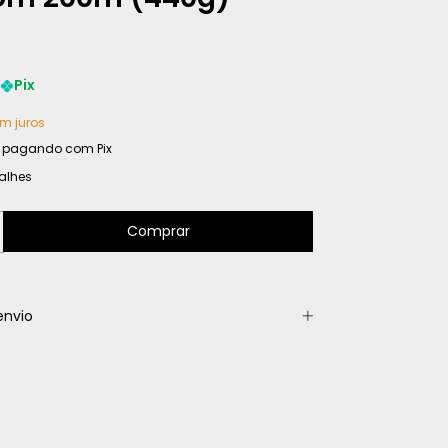
Pix
m juros
pagando com Pix
alhes
envio