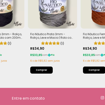
to 3mm - Roliço,
Fio Náutico Prata 3mm -
Fio Náutico F
 Rolo com 200m
Roliço, Leve e Macio | Rolo com
Roliço, Leve e 
200m (440g)
200m (440g)
(1)
(1)
R$34,90
R$34,90
R$33,85
R$33,85
ix
com
Pix
com
P
 juros
6
x
de
R$5,82
sem juros
6
x
de
R$5,82
sem
Entre em contato