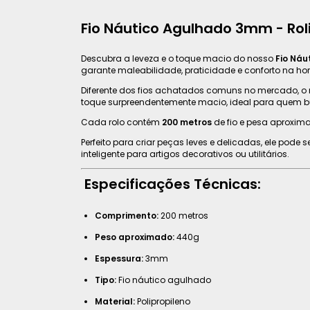
Fio Náutico Agulhado 3mm - Rol
Descubra a leveza e o toque macio do nosso
Fio Ná
garante maleabilidade, praticidade e conforto na hor
Diferente dos fios achatados comuns no mercado, o 
toque surpreendentemente macio, ideal para quem bu
Cada rolo contém
200 metros
de fio e pesa aproxi
Perfeito para criar peças leves e delicadas, ele pode 
inteligente para artigos decorativos ou utilitários.
Especificações Técnicas:
Comprimento:
200 metros
Peso aproximado:
440g
Espessura:
3mm
Tipo:
Fio náutico agulhado
Material:
Polipropileno