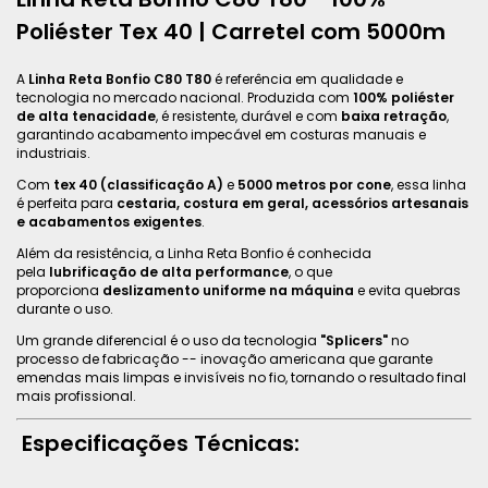
Poliéster Tex 40 | Carretel com 5000m
A
Linha Reta Bonfio C80 T80
é referência em qualidade e
tecnologia no mercado nacional. Produzida com
100% poliéster
de alta tenacidade
, é resistente, durável e com
baixa retração
,
garantindo acabamento impecável em costuras manuais e
industriais.
Com
tex 40 (classificação A)
e
5000 metros por cone
, essa linha
é perfeita para
cestaria, costura em geral, acessórios artesanais
e acabamentos exigentes
.
Além da resistência, a Linha Reta Bonfio é conhecida
pela
lubrificação de alta performance
, o que
proporciona
deslizamento uniforme na máquina
e evita quebras
durante o uso.
Um grande diferencial é o uso da tecnologia
"Splicers"
no
processo de fabricação -- inovação americana que garante
emendas mais limpas e invisíveis no fio, tornando o resultado final
mais profissional.
Especificações Técnicas: