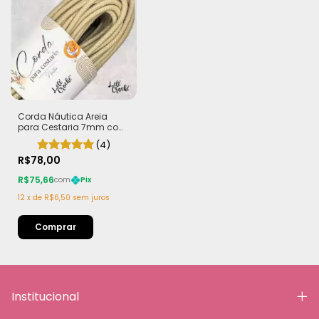
Corda Náutica Areia
para Cestaria 7mm com
Alma - Firme, Leve e
(4)
Estruturada | 50 metros
R$78,00
R$75,66
com
Pix
12
x
de
R$6,50
sem juros
Institucional