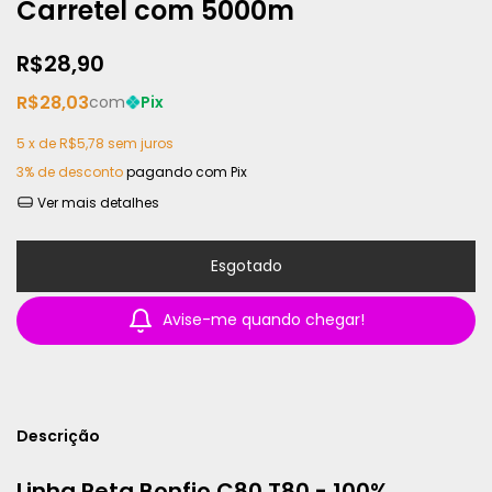
Carretel com 5000m
R$28,90
R$28,03
com
Pix
5
x de
R$5,78
sem juros
3% de desconto
pagando com Pix
Ver mais detalhes
Avise-me quando chegar!
Descrição
Linha Reta Bonfio C80 T80 - 100%