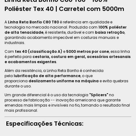
Poliéster Tex 40 | Carretel com 5000m
A
Linha Reta Bonfio C80 T80
é referência em qualidade e
tecnologia no mercado nacional. Produzida com
100% poliéster
de alta tenacidade
, é resistente, durável e com
baixa retração
,
garantindo acabamento impecável em costuras manuais e
industriais.
Com
tex 40 (classificação A)
e
5000 metros por cone
, essa linha
é perfeita para
cestaria, costura em geral, acessórios artesanais
e acabamentos exigentes
.
Além da resistência, a Linha Reta Bonfio é conhecida
pela
lubrificação de alta performance
, o que
proporciona
deslizamento uniforme na máquina
e evita quebras
durante o uso.
Um grande diferencial é o uso da tecnologia
"Splicers"
no
processo de fabricação -- inovação americana que garante
emendas mais limpas e invisíveis no fio, tornando o resultado final
mais profissional.
Especificações Técnicas: