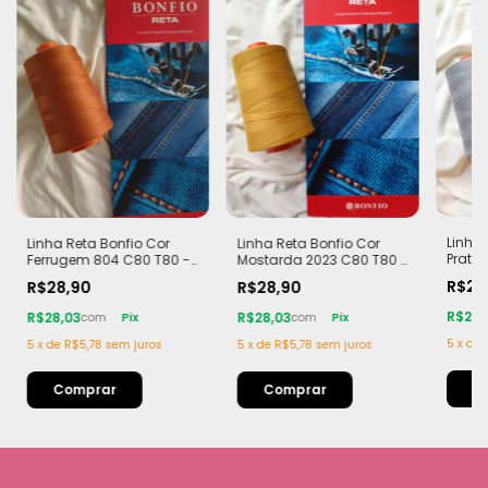
Linha 
Linha Reta Bonfio Cor
Linha Reta Bonfio Cor
Prata
Ferrugem 804 C80 T80 -
Mostarda 2023 C80 T80 -
Poliés
100% Poliéster Tex 40 |
100% Poliéster Tex 40 |
R$28
R$28,90
R$28,90
com 
Carretel com 5000m
Carretel com 5000m
R$28,
R$28,03
R$28,03
com
Pix
com
Pix
5
x
de
5
x
de
R$5,78
sem juros
5
x
de
R$5,78
sem juros