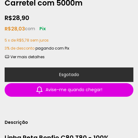
Carretel com 5000m
R$28,90
R$28,03
com
Pix
5
x de
R$5,78
sem juros
3% de desconto
pagando com Pix
Ver mais detalhes
Avise-me quando chegar!
Descrição
Linha Reta Bonfio C80 T80 - 100%