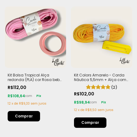
Kit Bolsa Tropical Alça
Kit Colors Amarelo - Corda
redonda (PLA) cor Rosa bebê
Náutica 5,5mm + Alça com
Corda Náutica 5,5mm
Imã (PLA)
R$112,00
(2)
R$102,00
R$108,64
com
Pix
R$98,94
com
Pix
12
x
de
R$9,33
sem juros
12
x
de
R$8,50
sem juros