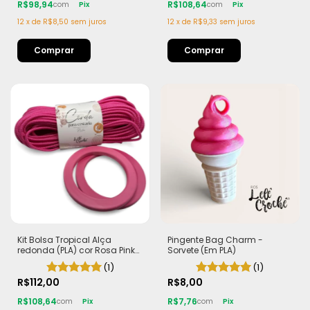
R$98,94
R$108,64
com
Pix
com
Pix
12
x
de
R$8,50
sem juros
12
x
de
R$9,33
sem juros
Kit Bolsa Tropical Alça
Pingente Bag Charm -
redonda (PLA) cor Rosa Pink
Sorvete (Em PLA)
Corda Náutica 5,5mm
(1)
(1)
R$112,00
R$8,00
R$108,64
R$7,76
com
Pix
com
Pix