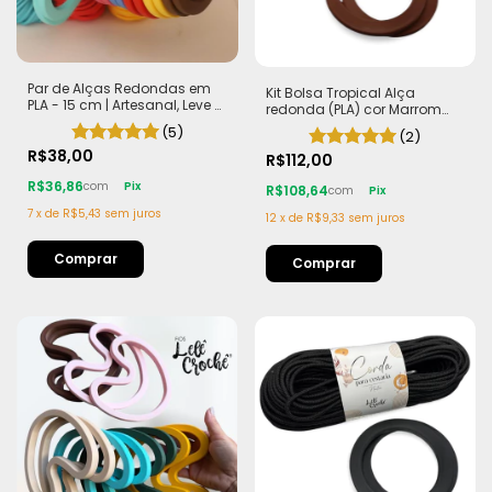
Par de Alças Redondas em
Kit Bolsa Tropical Alça
PLA - 15 cm | Artesanal, Leve e
redonda (PLA) cor Marrom
Sustentável
Corda Náutica 5,5mm
(5)
(2)
R$38,00
R$112,00
R$36,86
com
Pix
R$108,64
com
Pix
7
x
de
R$5,43
sem juros
12
x
de
R$9,33
sem juros
Comprar