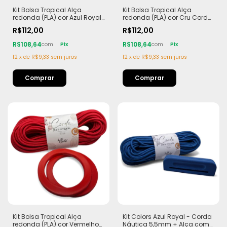
Kit Bolsa Tropical Alça
Kit Bolsa Tropical Alça
redonda (PLA) cor Azul Royal
redonda (PLA) cor Cru Corda
Corda Náutica 5,5mm
Náutica 5,5mm
R$112,00
R$112,00
R$108,64
R$108,64
com
Pix
com
Pix
12
x
de
R$9,33
sem juros
12
x
de
R$9,33
sem juros
Kit Bolsa Tropical Alça
Kit Colors Azul Royal - Corda
redonda (PLA) cor Vermelho
Náutica 5,5mm + Alça com