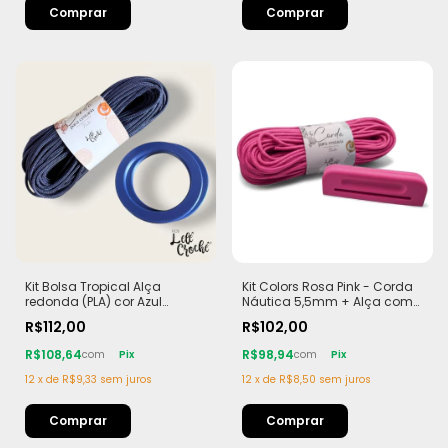
Comprar
Kit Bolsa Tropical Alça
Kit Colors Rosa Pink - Corda
redonda (PLA) cor Azul
Náutica 5,5mm + Alça com
marinho Corda Náutica
Imã (PLA)
R$112,00
R$102,00
5,5mm
R$108,64
R$98,94
com
Pix
com
Pix
12
x
de
R$9,33
sem juros
12
x
de
R$8,50
sem juros