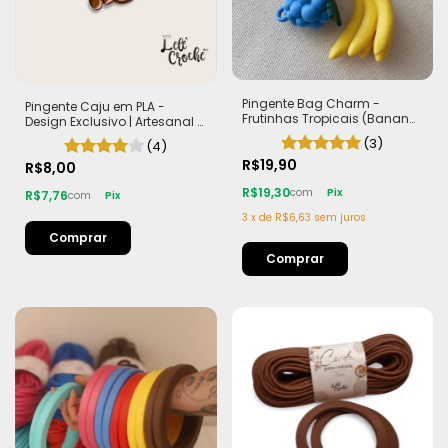
Pingente Bag Charm -
Pingente Caju em PLA -
Frutinhas Tropicais (Banana,
Design Exclusivo | Artesanal e
Morango e Frutas Silvestres)
Autêntico
(3)
(4)
R$19,90
R$8,00
R$19,30
com
Pix
R$7,76
com
Pix
3
x
de
R$6,63
sem juros