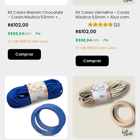
Kit Colors Marrom Chocolate
Kit Colors Vermelha - Corda
- Corda Náutica 5,5mm +
Náutica 5,5mm + Alça com
Alça com Imã (PLA)
Imã (PLA)
R$102,00
(2)
R$102,00
R$98,94
com
Pix
R$98,94
com
Pix
12
x
de
R$8,50
sem juros
12
x
de
R$8,50
sem juros