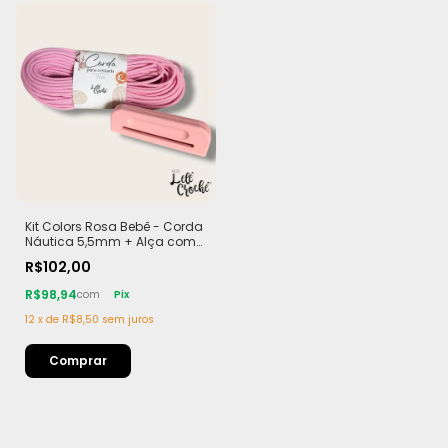
Kit Colors Rosa Bebê - Corda
Náutica 5,5mm + Alça com
Imã (PLA)
R$102,00
R$98,94
com
Pix
12
x
de
R$8,50
sem juros