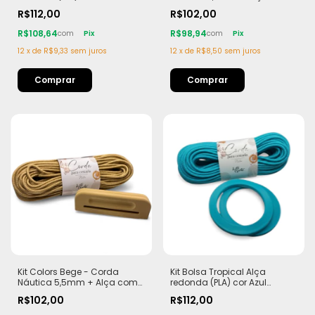
Corda Náutica 5,5mm
Imã (PLA)
R$112,00
R$102,00
R$108,64
R$98,94
com
Pix
com
Pix
12
x
de
R$9,33
sem juros
12
x
de
R$8,50
sem juros
Kit Colors Bege - Corda
Kit Bolsa Tropical Alça
Náutica 5,5mm + Alça com
redonda (PLA) cor Azul
Imã (PLA)
Tiffany Corda Náutica
R$102,00
R$112,00
5,5mm