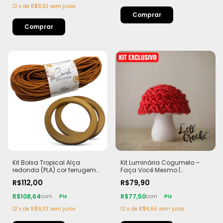
12
x
de
R$9,33
sem juros
Kit Bolsa Tropical Alça
Kit Luminária Cogumelo –
redonda (PLA) cor ferrugem
Faça Você Mesmo |
Corda Náutica 5,5mm
Completo para 1 Peça
R$112,00
R$79,90
R$108,64
R$77,50
com
Pix
com
Pix
12
x
de
R$9,33
sem juros
12
x
de
R$6,66
sem juros