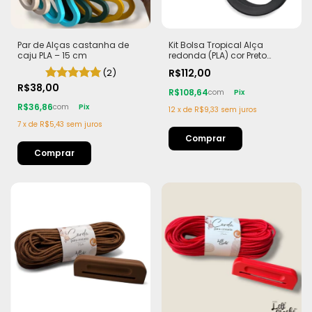
Par de Alças castanha de
Kit Bolsa Tropical Alça
caju PLA – 15 cm
redonda (PLA) cor Preto
Corda Náutica 5,5mm
(2)
R$112,00
R$38,00
R$108,64
com
Pix
R$36,86
com
Pix
12
x
de
R$9,33
sem juros
7
x
de
R$5,43
sem juros
Comprar